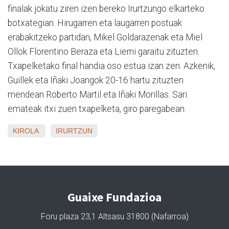
finalak jokatu ziren izen bereko Irurtzungo elkarteko
botxategian. Hirugarren eta laugarren postuak
erabakitzeko partidan, Mikel Goldarazenak eta Miel
Ollok Florentino Beraza eta Lierni garaitu zituzten.
Txapelketako final handia oso estua izan zen. Azkenik,
Guillek eta Iñaki Joangok 20-16 hartu zituzten
mendean Roberto Martil eta Iñaki Morillas. Sari
emateak itxi zuen txapelketa, giro paregabean.
KIROLA
IRURTZUN
Guaixe Fundazioa
Foru plaza 23,1 Altsasu 31800 (Nafarroa)