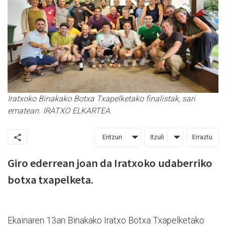
Iratxoko Binakako Botxa Txapelketako finalistak, sari
ematean. IRATXO ELKARTEA
Entzun
Itzuli
Erraztu
Giro ederrean joan da Iratxoko udaberriko
botxa txapelketa.
Ekainaren 13an Binakako Iratxo Botxa Txapelketako