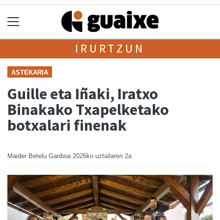
IRURTZUN
ASTEKARIA
Guille eta Iñaki, Iratxo
Binakako Txapelketako
botxalari finenak
Maider Betelu Ganboa
2026ko uztailaren 2a