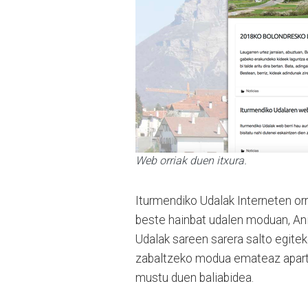
Web orriak duen itxura.
Iturmendiko Udalak Interneten orr
beste hainbat udalen moduan, Ani
Udalak sareen sarera salto egiteko
zabaltzeko modua emateaz aparte,
mustu duen baliabidea.