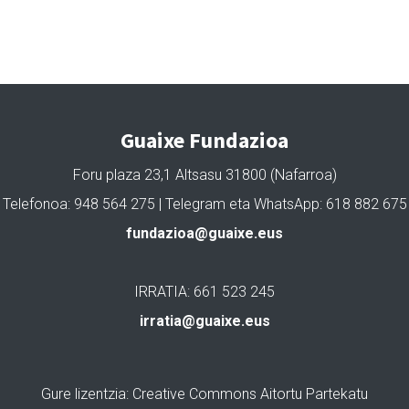
Guaixe Fundazioa
Foru plaza 23,1 Altsasu 31800 (Nafarroa)
Telefonoa: 948 564 275 | Telegram eta WhatsApp: 618 882 675
fundazioa@guaixe.eus
IRRATIA: 661 523 245
irratia@guaixe.eus
Gure lizentzia
: Creative Commons Aitortu Partekatu