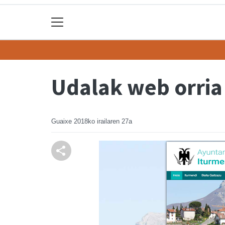
Udalak web orria
Guaixe
2018ko irailaren 27a