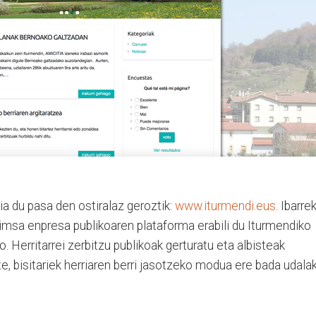
ia du pasa den ostiralaz geroztik:
www.iturmendi.eus
. Ibarre
msa enpresa publikoaren plataforma erabili du Iturmendiko
. Herritarrei zerbitzu publikoak gerturatu eta albisteak
 bisitariek herriaren berri jasotzeko modua ere bada udala