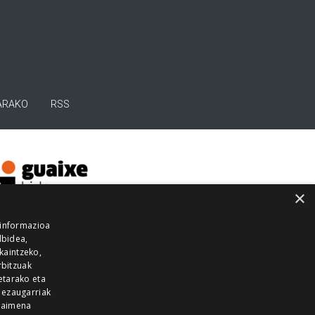
ARAKO
RSS
×
 informazioa
lbidea,
skaintzeko,
rbitzuak
etarako eta
 ezaugarriak
 baimena