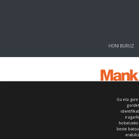
HONI BURUZ
Gu eta gure
gordet
identifika
iragark
hobetzeko
beste batzu
erabili