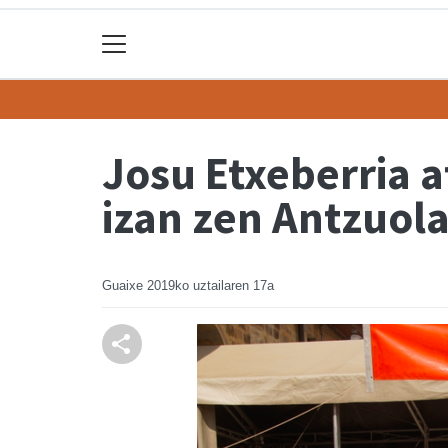
Josu Etxeberria 
izan zen Antzuol
Guaixe
2019ko uztailaren 17a