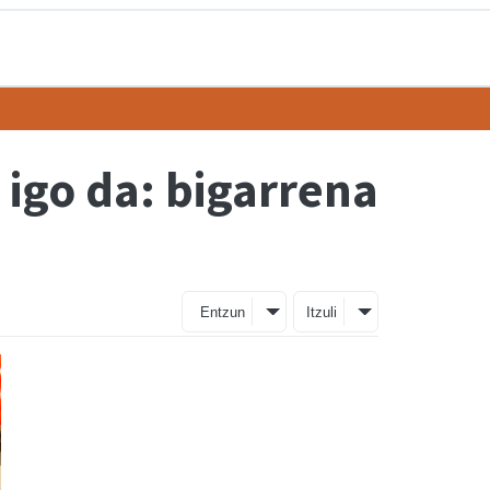
igo da: bigarrena
Entzun
Itzuli