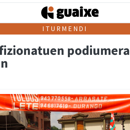
ITURMENDI
afizionatuen podiumera 
an