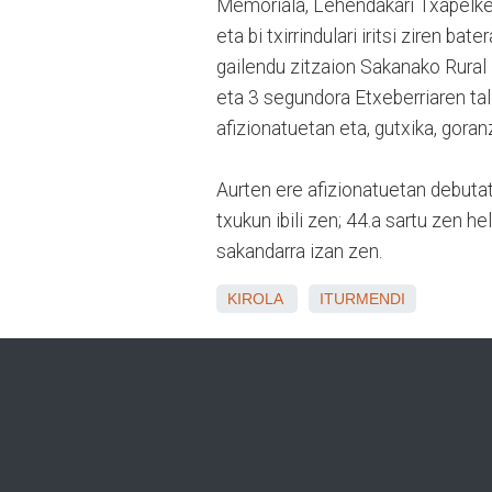
Memoriala, Lehendakari Txapelket
eta bi txirrindulari iritsi ziren 
gailendu zitzaion Sakanako Rural
eta 3 segundora Etxeberriaren tal
afizionatuetan eta, gutxika, goran
Aurten ere afizionatuetan debutat
txukun ibili zen; 44.a sartu zen 
sakandarra izan zen.
KIROLA
ITURMENDI