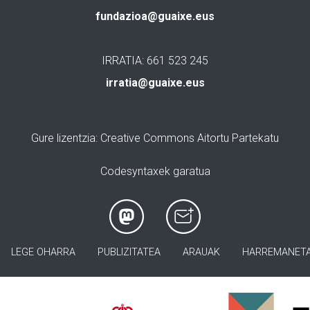
fundazioa@guaixe.eus
IRRATIA: 661 523 245
irratia@guaixe.eus
Gure lizentzia
: Creative Commons Aitortu Partekatu
Codesyntaxek garatua
LEGE OHARRA
PUBLIZITATEA
ARAUAK
HARREMANET