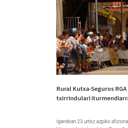
Rural Kutxa-Seguros RGA 
txirrindulari iturmendiarr
Igandean 23 urtez azpiko afiziona