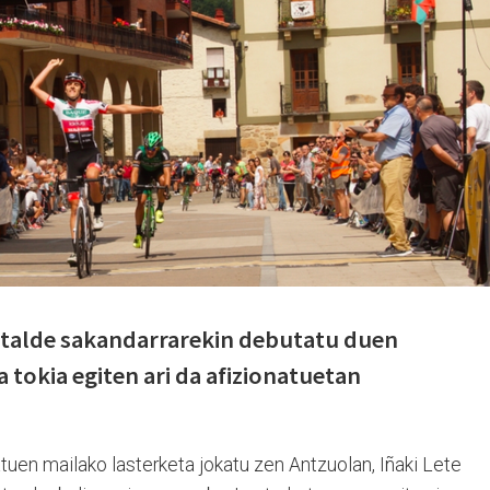
talde sakandarrarekin debutatu duen
a tokia egiten ari da afizionatuetan
tuen mailako lasterketa jokatu zen Antzuolan, Iñaki Lete