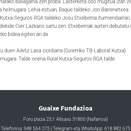
arako baliagarria zen proba. Lasterketa oso mugitua izan z
batera helmugara. Lehia estuan, Baque taldeko Jon Barrenetxea
 Kutxa-Seguros RGA taldeko Josu Etxeberria iturmendiarrari,
dekide Oier Lazkano sartu zen. Etxeberriak aurten debutatu 
zko bidea egiten ari da.
u duen Ailetz Lasa ziordiarra (Goierriko TB-Laboral Kutxa)
helmugara. Talde onena Rural Kutxa-Seguros RGA talde
Guaixe Fundazioa
Foru plaza 23,1 Altsasu 31800 (Nafarroa)
Telefonoa: 948 564 275 | Telegram eta WhatsApp: 618 882 675