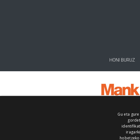
HONI BURUZ
Gu eta gure
gordet
identifika
iragark
hobetzeko