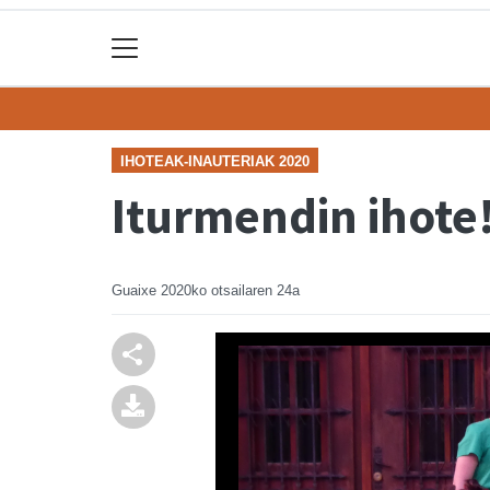
IHOTEAK-INAUTERIAK 2020
Iturmendin ihote
Guaixe
2020ko otsailaren 24a