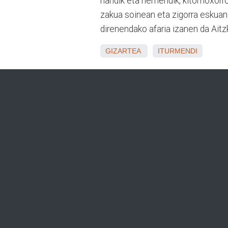
handik eta hemendik, kitomoxorroa
zakua soinean eta zigorra eskuan.
direnendako afaria izanen da Aitz
GIZARTEA
ITURMENDI