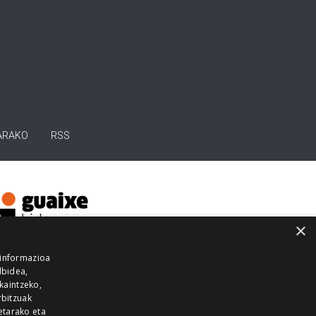
ARAKO
RSS
×
 informazioa
lbidea,
skaintzeko,
rbitzuak
etarako eta