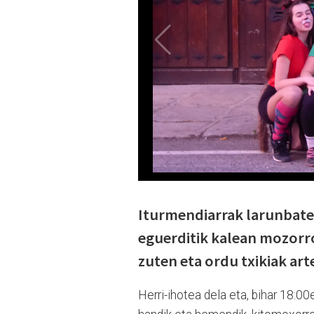
Iturmendiarrak larunbatea
eguerditik kalean mozorr
zuten eta ordu txikiak ar
Herri-ihotea dela eta, bihar 18:0