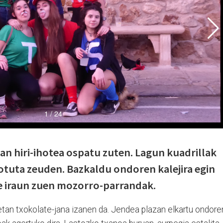
n hiri-ihotea ospatu zuten. Lagun kuadrillak
otuta zeuden. Bazkaldu ondoren kalejira egin
te iraun zuen mozorro-parrandak.
0etan txokolate-jana izanen da. Jendea plazan elkartu ondore