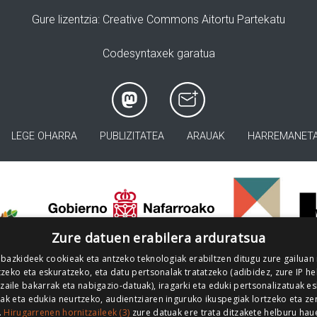
Gure lizentzia
: Creative Commons Aitortu Partekatu
Codesyntaxek garatua
LEGE OHARRA
PUBLIZITATEA
ARAUAK
HARREMANET
>
Zure datuen erabilera arduratsua
 bazkideek cookieak eta antzeko teknologiak erabiltzen ditugu zure gailuan
zeko eta eskuratzeko, eta datu pertsonalak tratatzeko (adibidez, zure IP he
tzaile bakarrak eta nabigazio-datuak), iragarki eta eduki pertsonalizatuak e
iak eta edukia neurtzeko, audientziaren inguruko ikuspegiak lortzeko eta ze
.
Hirugarrenen hornitzaileek (3)
zure datuak ere trata ditzakete helburu hau