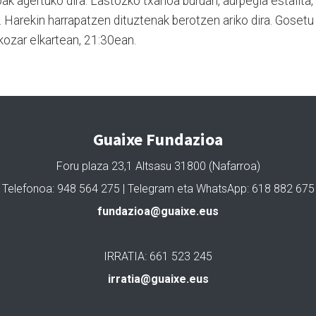
k agertuko dira. Lastozko txanoa buruan, aurpegia estalita,
 Harekin harrapatzen dituztenak berotzen ariko dira. Gosetu
kozar elkartean, 21:30ean.
Guaixe Fundazioa
Foru plaza 23,1 Altsasu 31800 (Nafarroa)
Telefonoa: 948 564 275 | Telegram eta WhatsApp: 618 882 675
fundazioa@guaixe.eus
IRRATIA: 661 523 245
irratia@guaixe.eus