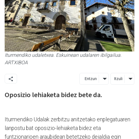
Iturmendiko udaletxea. Eskuinean udalaren ibilgailua.
ARTXIBOA
Entzun
Itzuli
Oposizio lehiaketa bidez bete da.
Iturmendiko Udalak zerbitzu anitzetako enplegatuaren
lanpostu bat oposizio-lehiaketa bidez eta
funtzionarioen araubidean betetzeko deialdia egin