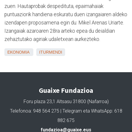
zuen. Hautaprobak despedituta, epaimahaiak
puntuaziorik handiena eskuratu duen izangaiaren aldeko
izendapen proposamena egin du: Mikel Arenas Uriarte.
Izangaiak azaroaren 28ra arteko epea du deialdian
zehaztutako agiriak udaletxean aurkezteko.
EKONOMIA
ITURMENDI
Guaixe Fundazioa
Foru plaza 23,1 Altsasu 31800 (Nafarroa)
Telefonoa: 948 564 275 | Telegram eta WhatsApp: 618
882 675
fundazioa@guaixe.eus