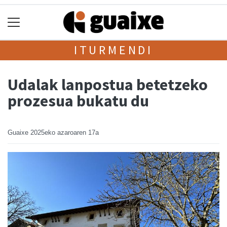
ITURMENDI
Udalak lanpostua betetzeko
prozesua bukatu du
Guaixe
2025eko azaroaren 17a