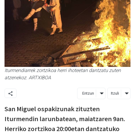
Iturmendiarrek zortzikoa herri ihoteetan dantzatu zuten
atzenekoz. ARTXIBOA
Entzun
Itzuli
San Miguel ospakizunak zituzten
Iturmendin larunbatean, maiatzaren 9an.
Herriko zortzikoa 20:00etan dantzatuko