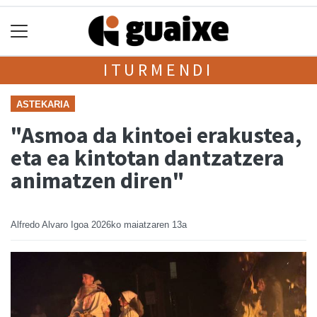
ITURMENDI
ASTEKARIA
"Asmoa da kintoei erakustea,
eta ea kintotan dantzatzera
animatzen diren"
Alfredo Alvaro Igoa
2026ko maiatzaren 13a