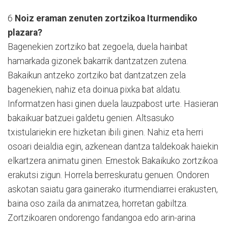
6
Noiz eraman zenuten zortzikoa Iturmendiko
plazara?
Bagenekien zortziko bat zegoela, duela hainbat
hamarkada gizonek bakarrik dantzatzen zutena.
Bakaikun antzeko zortziko bat dantzatzen zela
bagenekien, nahiz eta doinua pixka bat aldatu.
Informatzen hasi ginen duela lauzpabost urte. Hasieran
bakaikuar batzuei galdetu genien. Altsasuko
txistulariekin ere hizketan ibili ginen. Nahiz eta herri
osoari deialdia egin, azkenean dantza taldekoak haiekin
elkartzera animatu ginen. Ernestok Bakaikuko zortzikoa
erakutsi zigun. Horrela berreskuratu genuen. Ondoren
askotan saiatu gara gainerako iturmendiarrei erakusten,
baina oso zaila da animatzea, horretan gabiltza.
Zortzikoaren ondorengo fandangoa edo arin-arina