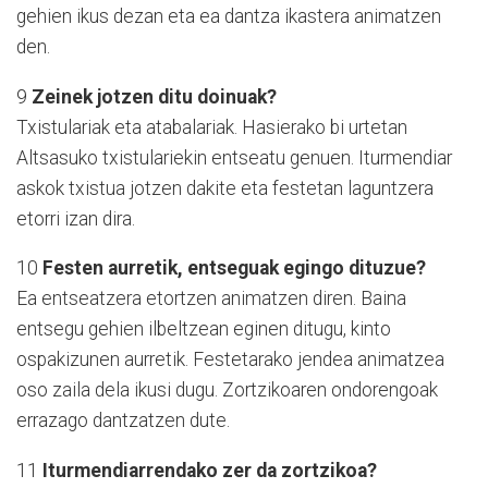
gehien ikus dezan eta ea dantza ikastera animatzen
den.
9
Zeinek jotzen ditu doinuak?
Txistulariak eta atabalariak. Hasierako bi urtetan
Altsasuko txistulariekin entseatu genuen. Iturmendiar
askok txistua jotzen dakite eta festetan laguntzera
etorri izan dira.
10
Festen aurretik, entseguak egingo dituzue?
Ea entseatzera etortzen animatzen diren. Baina
entsegu gehien ilbeltzean eginen ditugu, kinto
ospakizunen aurretik. Festetarako jendea animatzea
oso zaila dela ikusi dugu. Zortzikoaren ondorengoak
errazago dantzatzen dute.
11
Iturmendiarrendako zer da zortzikoa?