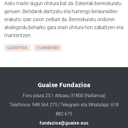
Asko maite dugun ohitura bat da. Eskerrak berreskuratu
genuen. Betidanik dantzatu eta hurrengo belaunaldiei
erakutsi izan zaion zerbait da. Berreskuratu ondoren
ahalegindu beharko gara orain ohitura hori zabaltzen eta
mantentzen.
GIZARTEA
ITURMENDI
Guaixe Fundazioa
Foru plaza 23,1 Altsasu 31800 (Nafarroa)
Telefonoa: 948 564 275 | Telegram eta WhatsApp: 618
882 675
fundazioa@guaixe.eus