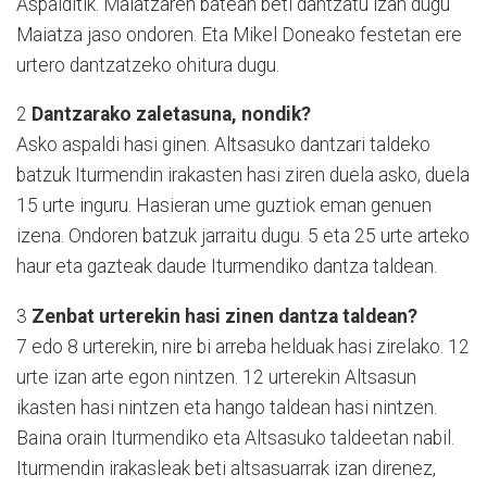
Aspalditik. Maiatzaren batean beti dantzatu izan dugu
Maiatza jaso ondoren. Eta Mikel Doneako festetan ere
urtero dantzatzeko ohitura dugu.
2
Dantzarako zaletasuna, nondik?
Asko aspaldi hasi ginen. Altsasuko dantzari taldeko
batzuk Iturmendin irakasten hasi ziren duela asko, duela
15 urte inguru. Hasieran ume guztiok eman genuen
izena. Ondoren batzuk jarraitu dugu. 5 eta 25 urte arteko
haur eta gazteak daude Iturmendiko dantza taldean.
3
Zenbat urterekin hasi zinen dantza taldean?
7 edo 8 urterekin, nire bi arreba helduak hasi zirelako. 12
urte izan arte egon nintzen. 12 urterekin Altsasun
ikasten hasi nintzen eta hango taldean hasi nintzen.
Baina orain Iturmendiko eta Altsasuko taldeetan nabil.
Iturmendin irakasleak beti altsasuarrak izan direnez,