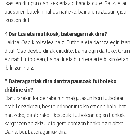
ikasten ditugun dantzek erlazio handia dute. Batzuetan
pausoren batekin nahas naiteke, baina erraztasun gisa
ikusten dut.
4
Dantza eta mutikoak, bateragarriak dira?
Jakina. Oso kirolzalea naiz. Futbola eta dantza egin izan
ditut. Oso desberdinak dirudite, baina egin daiteke. Orain
ez nabil futbolean, baina duela bi urtera arte bi kiroletan
ibili izan naiz.
5
Bateragarriak dira dantza pausoak futboleko
driblinekin?
Dantzarekin lor dezakezun malgutasun hori futbolean
erabil dezakezu, beste edonor iritsiko ez den baloi bat
hartzeko, esaterako. Bestetik, futbolean agian hankak
kargatzen zaizkizu eta gero dantzan hanka ezin altxa.
Baina, bai, bateragarriak dira.