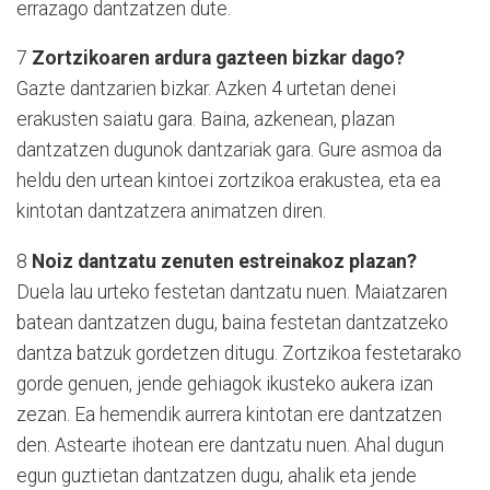
errazago dantzatzen dute.
7
Zortzikoaren ardura gazteen bizkar dago?
Gazte dantzarien bizkar. Azken 4 urtetan denei
erakusten saiatu gara. Baina, azkenean, plazan
dantzatzen dugunok dantzariak gara. Gure asmoa da
heldu den urtean kintoei zortzikoa erakustea, eta ea
kintotan dantzatzera animatzen diren.
8
Noiz dantzatu zenuten estreinakoz plazan?
Duela lau urteko festetan dantzatu nuen. Maiatzaren
batean dantzatzen dugu, baina festetan dantzatzeko
dantza batzuk gordetzen ditugu. Zortzikoa festetarako
gorde genuen, jende gehiagok ikusteko aukera izan
zezan. Ea hemendik aurrera kintotan ere dantzatzen
den. Astearte ihotean ere dantzatu nuen. Ahal dugun
egun guztietan dantzatzen dugu, ahalik eta jende