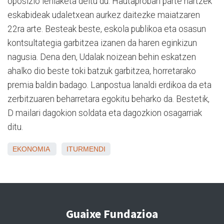
oposizio lehiaketa deitu du. Hautaproban parte hartzek
eskabideak udaletxean aurkez daitezke maiatzaren
22ra arte. Besteak beste, eskola publikoa eta osasun
kontsultategia garbitzea izanen da haren eginkizun
nagusia. Dena den, Udalak noizean behin eskatzen
ahalko dio beste toki batzuk garbitzea, horretarako
premia baldin badago. Lanpostua lanaldi erdikoa da eta
zerbitzuaren beharretara egokitu beharko da. Bestetik,
D mailari dagokion soldata eta dagozkion osagarriak
ditu.
EKONOMIA
ITURMENDI
Guaixe Fundazioa