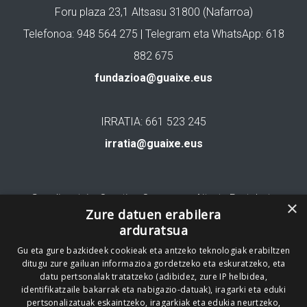
Foru plaza 23,1 Altsasu 31800 (Nafarroa)
Telefonoa: 948 564 275 | Telegram eta WhatsApp: 618
882 675
fundazioa@guaixe.eus
IRRATIA: 661 523 245
irratia@guaixe.eus
Gure lizentzia
: Creative Commons Aitortu Partekatu
×
Zure datuen erabilera
arduratsua
Codesyntaxek garatua
Gu eta gure bazkideek cookieak eta antzeko teknologiak erabiltzen
ditugu zure gailuan informazioa gordetzeko eta eskuratzeko, eta
datu pertsonalak tratatzeko (adibidez, zure IP helbidea,
identifikatzaile bakarrak eta nabigazio-datuak), iragarki eta eduki
pertsonalizatuak eskaintzeko, iragarkiak eta edukia neurtzeko,