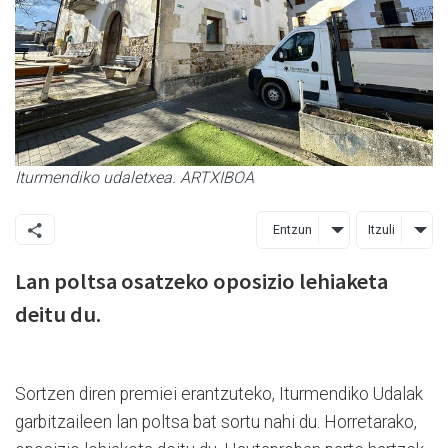
Iturmendiko udaletxea. ARTXIBOA
Entzun
Itzuli
Lan poltsa osatzeko oposizio lehiaketa
deitu du.
Sortzen diren premiei erantzuteko, Iturmendiko Udalak
garbitzaileen lan poltsa bat sortu nahi du. Horretarako,