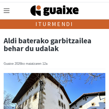
ITURMENDI
Aldi baterako garbitzailea
behar du udalak
Guaixe
2026ko maiatzaren 12a