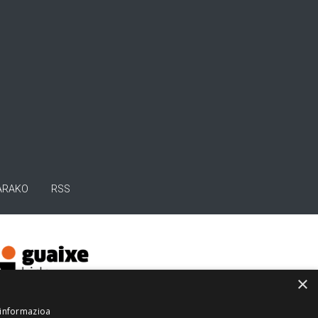
ARAKO
RSS
×
 informazioa