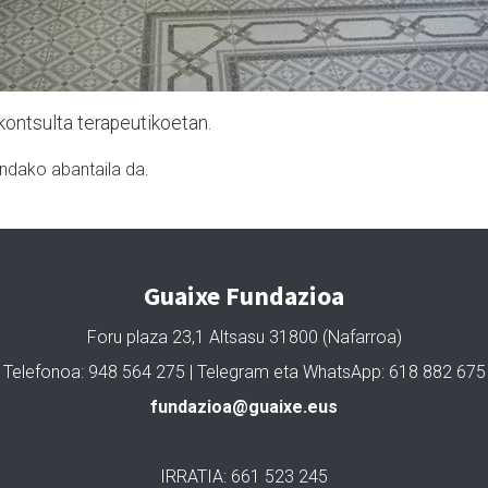
ontsulta terapeutikoetan.
dako abantaila da.
Guaixe Fundazioa
Foru plaza 23,1 Altsasu 31800 (Nafarroa)
Telefonoa: 948 564 275 | Telegram eta WhatsApp: 618 882 675
fundazioa@guaixe.eus
IRRATIA: 661 523 245