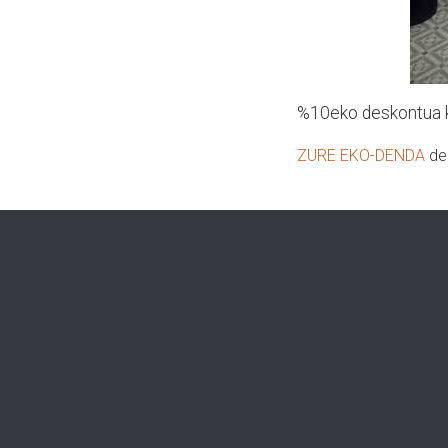
%10eko deskontua k
ZURE EKO-DENDA
den