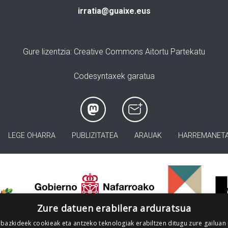
irratia@guaixe.eus
Gure lizentzia
: Creative Commons Aitortu Partekatu
Codesyntaxek garatua
LEGE OHARRA
PUBLIZITATEA
ARAUAK
HARREMANET
>
Zure datuen erabilera arduratsua
 bazkideek cookieak eta antzeko teknologiak erabiltzen ditugu zure gailuan