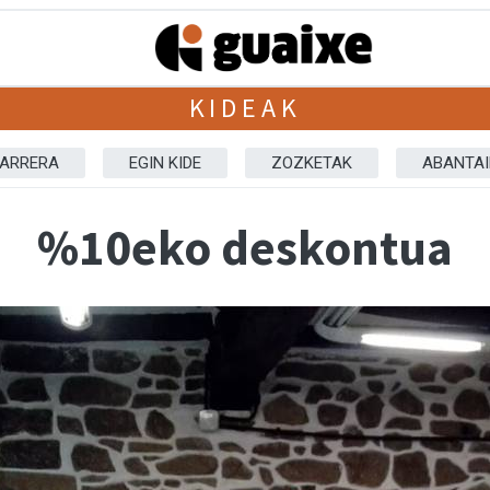
KIDEAK
ARRERA
EGIN KIDE
ZOZKETAK
ABANTAI
%10eko deskontua