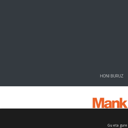
HONI BURUZ
Gu eta gure