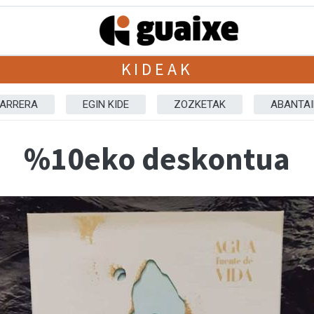
KIDEAK
ARRERA
EGIN KIDE
ZOZKETAK
ABANTAI
%10eko deskontua