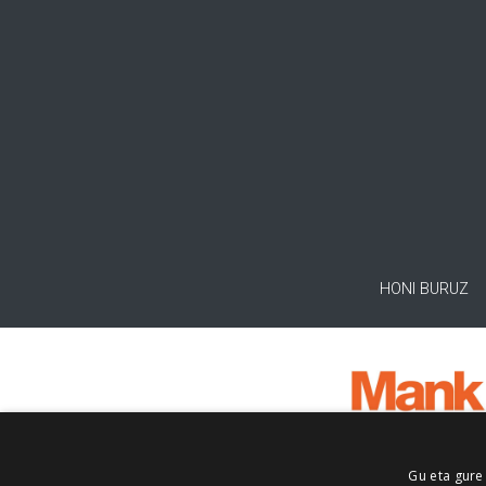
HONI BURUZ
Gu eta gure