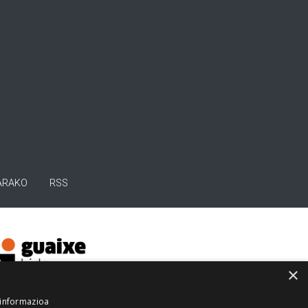
ARAKO
RSS
×
 informazioa