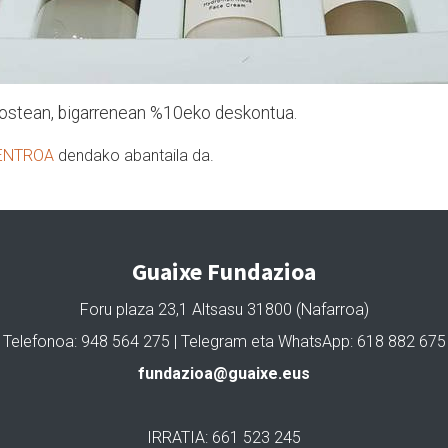
rostean, bigarrenean %10eko deskontua.
ZENTROA
dendako abantaila da.
Guaixe Fundazioa
Foru plaza 23,1 Altsasu 31800 (Nafarroa)
Telefonoa: 948 564 275 | Telegram eta WhatsApp: 618 882 675
fundazioa@guaixe.eus
IRRATIA: 661 523 245