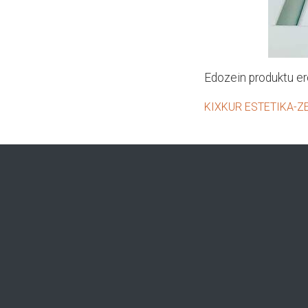
Edozein produktu e
KIXKUR ESTETIKA-