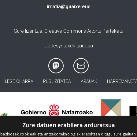
irratia@guaixe.eus
Gure lizentzia
: Creative Commons Aitortu Partekatu
Codesyntaxek garatua
LEGE OHARRA
PUBLIZITATEA
ARAUAK
HARREMANET
>
Zure datuen erabilera arduratsua
 bazkideek cookieak eta antzeko teknologiak erabiltzen ditugu zure gailuan