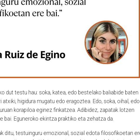
iko dut testu hau: soka, katea, edo bestelako baliabide baten
i atxiki, higidura mugatu edo eragoztea. Edo, soka, oihal, edo
uruan korapiloa eginez finkatzea. Adibidez, zapatak lotzen
re bai. Eguneroko ekintza praktiko eta zehatza da.
k ditu, testuinguru emozional, sozial edota filosofikoetan er