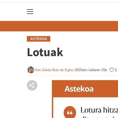
ASTEKOA
Lotuak
1
Ane Zelaia Ruiz de Egino
2025eko irailaren 29a