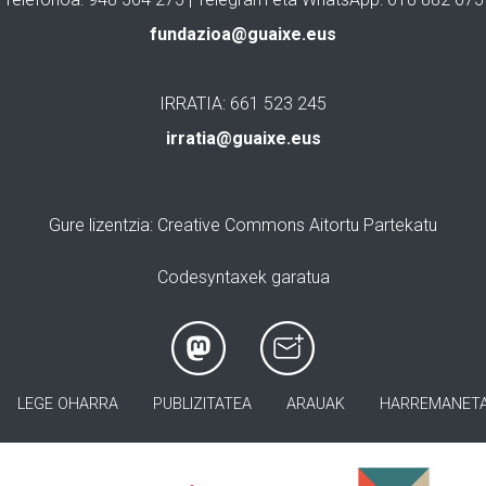
fundazioa@guaixe.eus
IRRATIA: 661 523 245
irratia@guaixe.eus
Gure lizentzia
: Creative Commons Aitortu Partekatu
Codesyntaxek garatua
LEGE OHARRA
PUBLIZITATEA
ARAUAK
HARREMANET