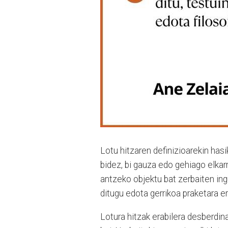
Lotu hitzaren definizioarekin has
bidez, bi gauza edo gehiago elkarr
antzeko objektu bat zerbaiten ing
ditugu edota gerrikoa praketara e
Lotura hitzak erabilera desberdina