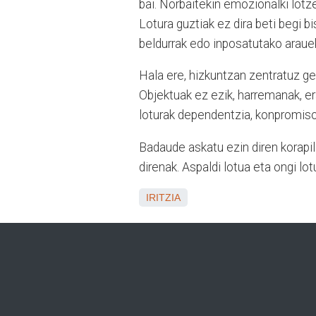
bai. Norbaitekin emozionalki lotz
Lotura guztiak ez dira beti begi b
beldurrak edo inposatutako arauek
Hala ere, hizkuntzan zentratuz ge
Objektuak ez ezik, harremanak, er
loturak dependentzia, konpromiso
Badaude askatu ezin diren korapi
direnak. Aspaldi lotua eta ongi lo
IRITZIA