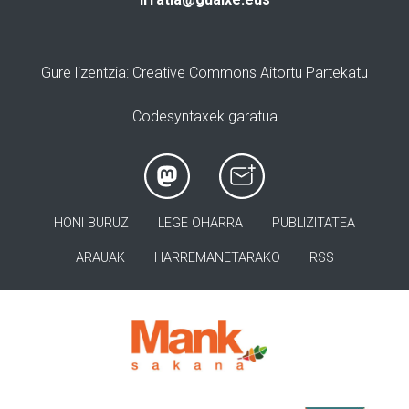
Gure lizentzia
: Creative Commons Aitortu Partekatu
Codesyntaxek garatua
HONI BURUZ
LEGE OHARRA
PUBLIZITATEA
ARAUAK
HARREMANETARAKO
RSS
>