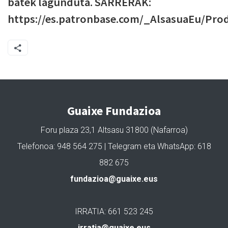
batek lagunduta. SARRERAK:
https://es.patronbase.com/_AlsasuaEu/Pro
Guaixe Fundazioa
Foru plaza 23,1 Altsasu 31800 (Nafarroa)
Telefonoa: 948 564 275 | Telegram eta WhatsApp: 618
882 675
fundazioa@guaixe.eus
IRRATIA: 661 523 245
irratia@guaixe.eus