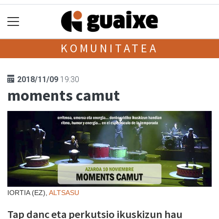
KOMUNITATEA
2018/11/09
19:30
moments camut
IORTIA (EZ),
ALTSASU
Tap danc eta perkutsio ikuskizun hau