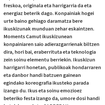
freskoa, originala eta harrigarria da eta
energiaz beterik dago. Konpainiak hogei
urte baino gehiago daramatza bere
ikuskizunak munduan zehar eskaintzen.
Moments Camut ikuskizunean
konpainiaren saio adierazgarrienak biltzen
dira, hori bai, eraberrituta eta teknologia
zein soinu elementu berriekin. Ikuskizun
harrigarri honetan, publikoak hondarraren
eta danbor handi batzuen gainean
egindako koreografia ikusteko parada
izango du. Ikus eta soinu emozioez
beteriko festa izango da, umore dosi handi