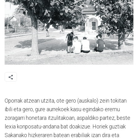
Oporrak atzean utzita, ote gero (auskalo) zein tokitan
ibili eta gero, gure aurrekoek kasu egindako eremu
zoragarri honetara itzulitakoan, aspaldiko partez, beste
lexia konposatu-andana bat doakizue. Horiek guztiak
Sakanako hizkeraren batean erabiliak izan dira eta