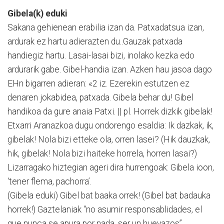
Gibela(k) eduki
Sakana gehienean erabilia izan da. Patxadatsua izan,
ardurak ez hartu adierazten du..Gauzak patxada
handiegiz hartu. Lasai-lasai bizi, inolako kezka edo
ardurarik gabe. Gibel-handia izan. Azken hau jasoa dago
EHn bigarren adieran: «2 iz. Ezerekin estutzen ez
denaren jokabidea, patxada. Gibela behar du! Gibel
handikoa da gure anaia Patxi. || pl. Horrek dizkik gibelak!
Etxarri Aranazkoa dugu ondorengo esaldia: Ik dazkak, ik,
gibelak! Nola bizi etteke ola, orren lasei? (Hik dauzkak,
hik, gibelak! Nola bizi haiteke horrela, horren lasai?)
Lizarragako hiztegian ageri dira hurrengoak: Gibela ioon,
‘tener flema, pachorra’.
(Gibela eduki) Gibel bat baaka orrek! (Gibel bat badauka
horrek!) Gaztelaniak “no asumir responsablidades, el
que nunca se apura por nada, ser un huevazos”..