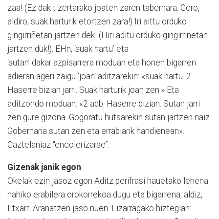
zaa! (Ez dakit zertarako joaten zaren tabernara. Gero,
aldiro, suak harturik etortzen zara!) Iri aittu orduko
gingirriñetan jartzen dek! (Hiri aditu orduko gingirrinetan
jartzen duk!). EHn, ‘suak hartu’ eta
‘sutan’ dakar azpisarrera moduan eta honen bigarren
adieran ageri zaigu ‘joan’ aditzarekin: «suak hartu. 2.
Haserre bizian jarri. Suak harturik joan zen.» Eta
aditzondo moduan: «2 adb. Haserre bizian. Sutan jarri
zen gure gizona. Gogoratu hutsarekin sutan jartzen naiz.
Gobernaria sutan zen eta errabiarik handienean».
Gaztelaniaz “encolerizarse”.
Gizenak janik egon
Okelak ezin jasoz egon Aditz perifrasi hauetako lehena
nahiko erabilera orokorrekoa dugu eta bigarrena, aldiz,
Etxarri Aranatzen jaso nuen. Lizarragako hiztegian: