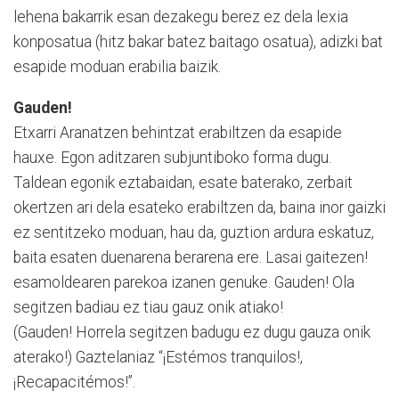
lehena bakarrik esan dezakegu berez ez dela lexia
konposatua (hitz bakar batez baitago osatua), adizki bat
esapide moduan erabilia baizik.
Gauden!
Etxarri Aranatzen behintzat erabiltzen da esapide
hauxe. Egon aditzaren subjuntiboko forma dugu.
Taldean egonik eztabaidan, esate baterako, zerbait
okertzen ari dela esateko erabiltzen da, baina inor gaizki
ez sentitzeko moduan, hau da, guztion ardura eskatuz,
baita esaten duenarena berarena ere. Lasai gaitezen!
esamoldearen parekoa izanen genuke. Gauden! Ola
segitzen badiau ez tiau gauz onik atiako!
(Gauden! Horrela segitzen badugu ez dugu gauza onik
aterako!) Gaztelaniaz “¡Estémos tranquilos!,
¡Recapacitémos!”.