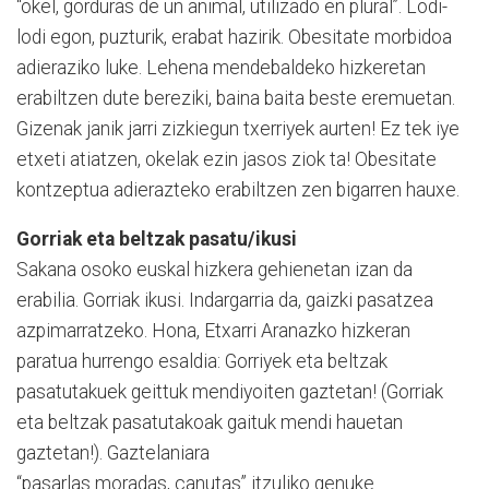
“okel, gorduras de un animal, utilizado en plural”. Lodi-
lodi egon, puzturik, erabat hazirik. Obesitate morbidoa
adieraziko luke. Lehena mendebaldeko hizkeretan
erabiltzen dute bereziki, baina baita beste eremuetan.
Gizenak janik jarri zizkiegun txerriyek aurten! Ez tek iye
etxeti atiatzen, okelak ezin jasos ziok ta! Obesitate
kontzeptua adierazteko erabiltzen zen bigarren hauxe.
Gorriak eta beltzak pasatu/ikusi
Sakana osoko euskal hizkera gehienetan izan da
erabilia. Gorriak ikusi. Indargarria da, gaizki pasatzea
azpimarratzeko. Hona, Etxarri Aranazko hizkeran
paratua hurrengo esaldia: Gorriyek eta beltzak
pasatutakuek geittuk mendiyoiten gaztetan! (Gorriak
eta beltzak pasatutakoak gaituk mendi hauetan
gaztetan!). Gaztelaniara
“pasarlas moradas, canutas” itzuliko genuke.