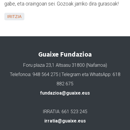
gabe, eta oraingoan sei. Gozoak jarriko dira gurasoak!
IRITZIA
Guaixe Fundazioa
Foru plaza 23,1 Altsasu 31800 (Nafarroa)
Telefonoa: 948 564 275 | Telegram eta WhatsApp: 618
882 675
fundazioa@guaixe.eus
IRRATIA: 661 523 245
irratia@guaixe.eus