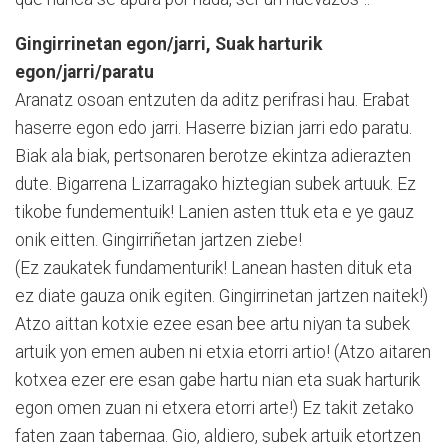
Gingirrinetan egon/jarri, Suak harturik
egon/jarri/paratu
Aranatz osoan entzuten da aditz perifrasi hau. Erabat
haserre egon edo jarri. Haserre bizian jarri edo paratu.
Biak ala biak, pertsonaren berotze ekintza adierazten
dute. Bigarrena Lizarragako hiztegian subek artuuk. Ez
tikobe fundementuik! Lanien asten ttuk eta e ye gauz
onik eitten. Gingirriñetan jartzen ziebe!
(Ez zaukatek fundamenturik! Lanean hasten dituk eta
ez diate gauza onik egiten. Gingirrinetan jartzen naitek!)
Atzo aittan kotxie ezee esan bee artu niyan ta subek
artuik yon emen auben ni etxia etorri artio! (Atzo aitaren
kotxea ezer ere esan gabe hartu nian eta suak harturik
egon omen zuan ni etxera etorri arte!) Ez takit zetako
faten zaan tabernaa. Gio, aldiero, subek artuik etortzen