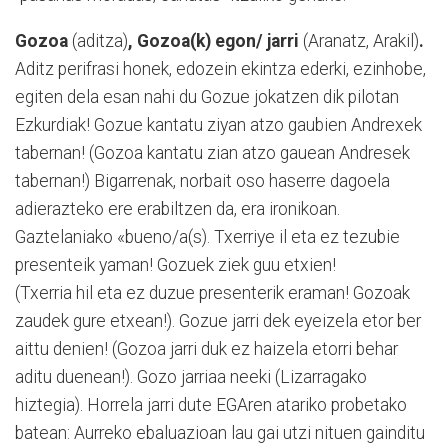
Gozoa
(aditza)
, Gozoa(k) egon/ jarri
(Aranatz, Arakil)
.
Aditz perifrasi honek, edozein ekintza ederki, ezinhobe,
egiten dela esan nahi du Gozue jokatzen dik pilotan
Ezkurdiak! Gozue kantatu ziyan atzo gaubien Andrexek
tabernan! (Gozoa kantatu zian atzo gauean Andresek
tabernan!) Bigarrenak, norbait oso haserre dagoela
adierazteko ere erabiltzen da, era ironikoan.
Gaztelaniako «bueno/a(s). Txerriye il eta ez tezubie
presenteik yaman! Gozuek ziek guu etxien!
(Txerria hil eta ez duzue presenterik eraman! Gozoak
zaudek gure etxean!). Gozue jarri dek eyeizela etor ber
aittu denien! (Gozoa jarri duk ez haizela etorri behar
aditu duenean!). Gozo jarriaa neeki (Lizarragako
hiztegia). Horrela jarri dute EGAren atariko probetako
batean: Aurreko ebaluazioan lau gai utzi nituen gainditu