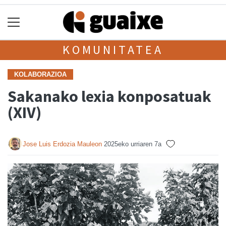
KOMUNITATEA
KOLABORAZIOA
Sakanako lexia konposatuak
(XIV)
Jose Luis Erdozia Mauleon
2025eko urriaren 7a