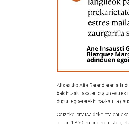
Altsasuko Aita Barandiaran adindu
baldintzak, jasaten dugun estres 
dugun egoerarekin nazkatuta gau
Goizeko, arratsaldeko eta gaueko 
hilean 1.350 eurora ere iristen, e