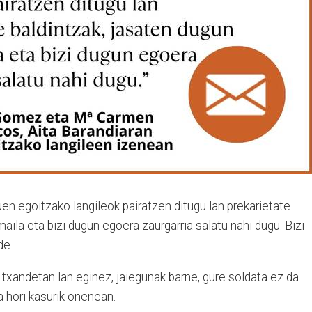
en egoitzako langileok pairatzen ditugu lan prekarietate
maila eta bizi dugun egoera
zaurgarria
salatu nahi dugu. Bizi
de.
txandetan lan eginez, jaiegunak barne, gure soldata ez da
ta hori kasurik onenean.