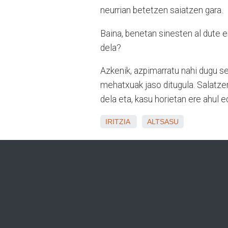
neurrian betetzen saiatzen gara.
Baina, benetan sinesten al dute e
dela?
Azkenik, azpimarratu nahi dugu se
mehatxuak jaso ditugula. Salatzer
dela eta, kasu horietan ere ahul 
IRITZIA
ALTSASU