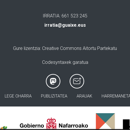
IRRATIA: 661 523 245
irratia@guaixe.eus
Gure lizentzia
: Creative Commons Aitortu Partekatu
Codesyntaxek garatua
LEGE OHARRA
PUBLIZITATEA
ARAUAK
HARREMANET
>