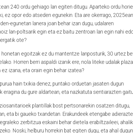
tean 240 ordu gehiago lan egiten ditugu. Aparteko ordu hori
ki, ez opor edo atseden egunekin. Eta are okerrago, 2025ean
eden-egunetan lanera joan behar izan dugu, udalaren
noiz lan-poltsarik egin eta ez baitu zentroan lan egin nahi ed
Zergatik ote?
ne honetan egoitzak ez du mantentze lanposturik, 30 urtez be
lako. Horren berri aspaldi izanik ere, nola liteke udalak plaza
n ez izana, eta orain egin behar izatea?
opurua hain txikia denez, puntako orduetan jasaten dugun
k eragina du gure aldartean, eta nazkatuta sentiarazten gaitu
soziosanitarioek plantillak bost pertsonarekin osatzen ditugu,
an, eta bi gaueko txandetan. Erakundeek etengabe adierazt
egraleko zerbitzua eskaini behar dietela erabiltzaileei, ahalik
tzeko. Noski, helburu horrekin bat egiten dugu, eta ahal dugun