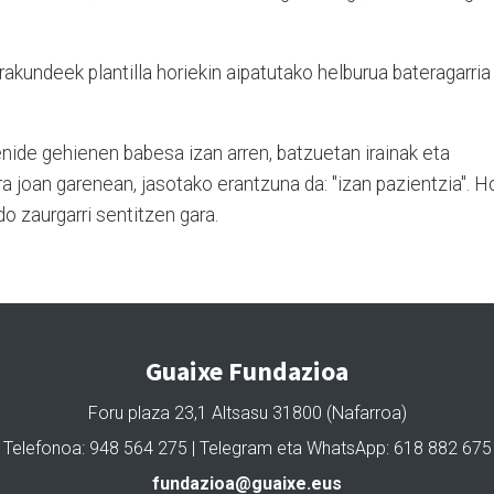
rakundeek plantilla horiekin aipatutako helburua bateragarria
nide gehienen babesa izan arren, batzuetan irainak eta
a joan garenean, jasotako erantzuna da: "izan pazientzia". Ho
edo
zaurgarri
sentitzen gara.
Guaixe Fundazioa
Foru plaza 23,1 Altsasu 31800 (Nafarroa)
Telefonoa: 948 564 275 | Telegram eta WhatsApp: 618 882 675
fundazioa@guaixe.eus