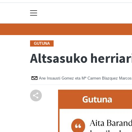
GUTUNA
Altsasuko herriar
Ane Insausti Gomez eta Mª Carmen Blazquez Marcos, A