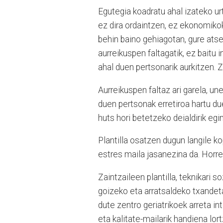
Egutegia koadratu ahal izateko ur
ez dira ordaintzen, ez ekonomiko
behin baino gehiagotan, gure ats
aurreikuspen faltagatik, ez baitu i
ahal duen pertsonarik aurkitzen. 
Aurreikuspen faltaz ari garela, u
duen pertsonak erretiroa hartu due
huts hori betetzeko deialdirik egi
Plantilla osatzen dugun langile k
estres maila jasanezina da. Horre
Zaintzaileen plantilla, teknikari 
goizeko eta arratsaldeko txandet
dute zentro geriatrikoek arreta int
eta kalitate-mailarik handiena lor