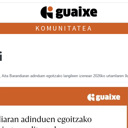
KOMUNITATEA
i
ita Barandiaran adinduen egoitzako langileen izenean
2026ko urtarrilaren 9