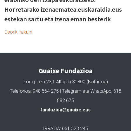
Horretarako izenaematea.euskaraldia.eus
estekan sartu eta izena eman besterik
Osorik irakurri
Guaixe Fundazioa
Foru plaza 23,1 Altsasu 31800 (Nafarroa)
Telefonoa: 948 564 275 | Telegram eta WhatsApp: 618
882 675
fundazioa@guaixe.eus
IRRATIA: 661 523 245