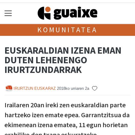
KOMUNITATEA
EUSKARALDIAN IZENA EMAN
DUTEN LEHENENGO
IRURTZUNDARRAK
IRURTZUN EUSKARAZ
2018ko urriaren 2a
Irailaren 20an ireki zen euskaraldian parte
hartzeko izen emate epea. Garrantzitsua da
ekimenean izena ematea, 11 egun horietan
erabiliko den txapa eskuratzeko.