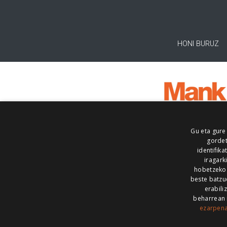
HONI BURUZ
Gu eta gure
gordet
identifika
iragark
hobetzeko
beste batzu
erabili
beharrean 
ezarpen
AIARALDEA
AIKOR
AIURRI
ALEA
BEGITU
ERRAN
EUSKALERRIA IRRA