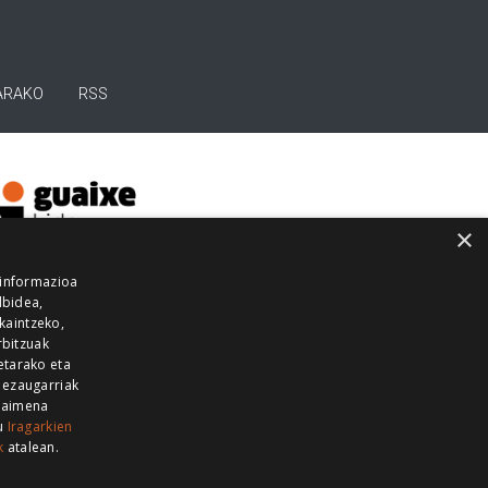
ARAKO
RSS
×
 informazioa
lbidea,
skaintzeko,
rbitzuak
etarako eta
 ezaugarriak
 baimena
zu
Iragarkien
k
atalean.
EITIA GUKA
AZKOITIA GUKA
BARRENA
GUKA
GUKA TELEBISTA
HIRUKA