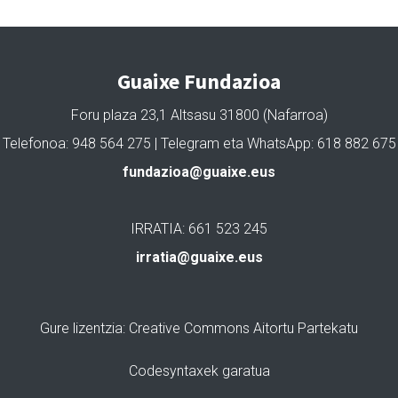
Guaixe Fundazioa
Foru plaza 23,1 Altsasu 31800 (Nafarroa)
Telefonoa: 948 564 275 | Telegram eta WhatsApp: 618 882 675
fundazioa@guaixe.eus
IRRATIA: 661 523 245
irratia@guaixe.eus
Gure lizentzia
: Creative Commons Aitortu Partekatu
Codesyntaxek garatua