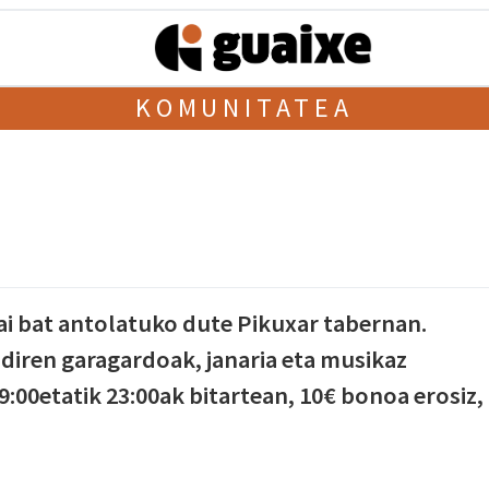
KOMUNITATEA
ai bat antolatuko dute Pikuxar tabernan.
 diren garagardoak, janaria eta musikaz
9:00etatik 23:00ak bitartean, 10€ bonoa erosiz,