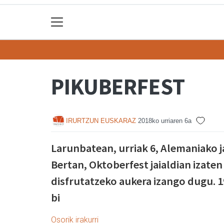
PIKUBERFEST
IRURTZUN EUSKARAZ
2018ko urriaren 6a
Larunbatean, urriak 6, Alemaniako j
Bertan, Oktoberfest jaialdian izaten
disfrutatzeko aukera izango dugu. 1
bi
Osorik irakurri