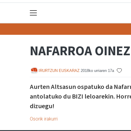
NAFARROA OINEZ
IRURTZUN EUSKARAZ
2018ko urriaren 17a
Aurten Altsasun ospatuko da Nafarro
antolatuko du BIZI leloarekin. Horr
dizuegu!
Osorik irakurri