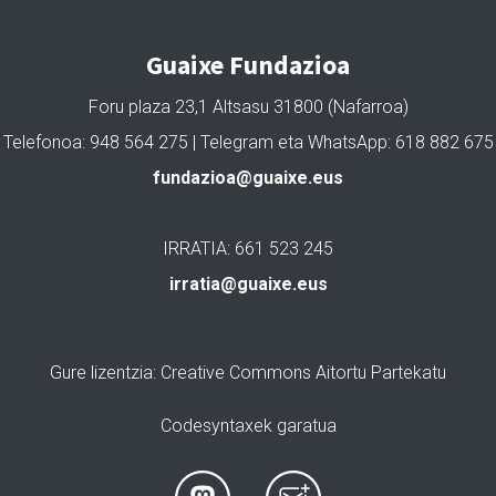
Guaixe Fundazioa
Foru plaza 23,1 Altsasu 31800 (Nafarroa)
Telefonoa: 948 564 275 | Telegram eta WhatsApp: 618 882 675
fundazioa@guaixe.eus
IRRATIA: 661 523 245
irratia@guaixe.eus
Gure lizentzia
: Creative Commons Aitortu Partekatu
Codesyntaxek garatua