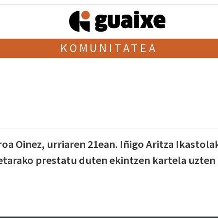
KOMUNITATEA
a Oinez, urriaren 21ean. Iñigo Aritza Ikastola
etarako prestatu duten ekintzen kartela uzten