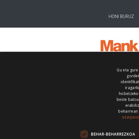
HONI BURUZ
Gu eta gure
gordet
identifika
iragark
hobetzeko
beste batzu
erabili
beharrean 
ezarpen
AIARALDEA
AIKOR
AIURRI
ALEA
BEGITU
ERRAN
EUSKALERRIA IRRA
BEHAR-BEHARREZKOA
KRONIKA
MAILOPE
NOAUA
O