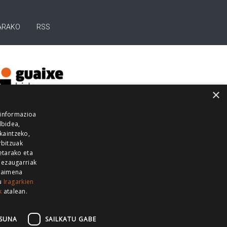
ARAKO
RSS
×
 informazioa
lbidea,
skaintzeko,
rbitzuak
etarako eta
 ezaugarriak
 baimena
zu
Iragarkien
k
atalean.
EITIA GUKA
AZKOITIA GUKA
BARRENA
GUKA
GUKA TELEBISTA
HIRUKA
SUNA
SAILKATU GABE
Z GUKA
ZUMAIA GUKA
28 KANALA