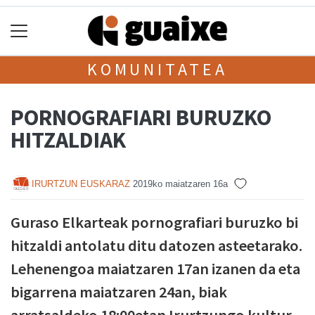
KOMUNITATEA
PORNOGRAFIARI BURUZKO
HITZALDIAK
IRURTZUN EUSKARAZ
2019ko maiatzaren 16a
Guraso Elkarteak pornografiari buruzko bi
hitzaldi antolatu ditu datozen asteetarako.
Lehenengoa maiatzaren 17an izanen da eta
bigarrena maiatzaren 24an, biak