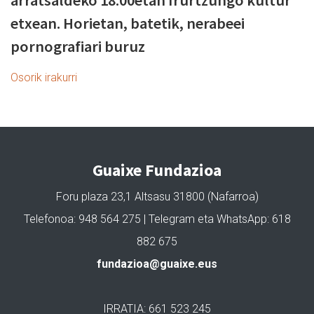
arratsaldeko 18:00etan Irurtzungo kultur
etxean. Horietan, batetik, nerabeei
pornografiari buruz
Osorik irakurri
Guaixe Fundazioa
Foru plaza 23,1 Altsasu 31800 (Nafarroa)
Telefonoa: 948 564 275 | Telegram eta WhatsApp: 618
882 675
fundazioa@guaixe.eus
IRRATIA: 661 523 245