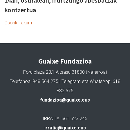
14an, ostiralean, Irurtzungo abesbatzak
kontzertua
Osorik irakurri
Guaixe Fundazioa
Foru plaza 23,1 Altsasu 31800 (Nafarroa)
Telefonoa: 948 564 275 | Telegram eta WhatsApp: 618
882 675
fundazioa@guaixe.eus
IRRATIA: 661 523 245
irratia@guaixe.eus