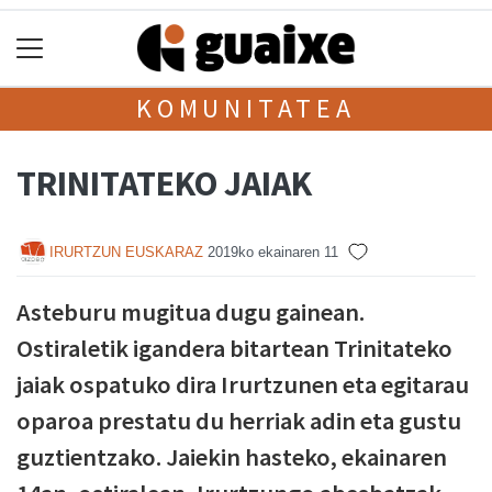
KOMUNITATEA
TRINITATEKO JAIAK
IRURTZUN EUSKARAZ
2019ko ekainaren 11
Asteburu mugitua dugu gainean.
Ostiraletik igandera bitartean Trinitateko
jaiak ospatuko dira Irurtzunen eta egitarau
oparoa prestatu du herriak adin eta gustu
guztientzako. Jaiekin hasteko, ekainaren