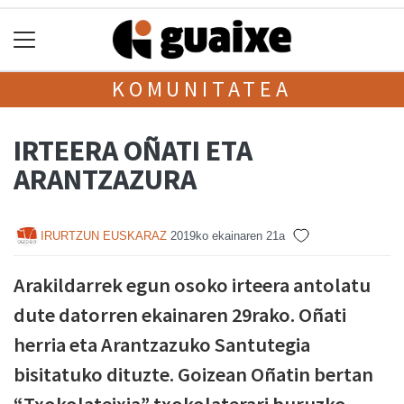
KOMUNITATEA
IRTEERA OÑATI ETA
ARANTZAZURA
IRURTZUN EUSKARAZ
2019ko ekainaren 21a
Arakildarrek egun osoko irteera antolatu
dute datorren ekainaren 29rako. Oñati
herria eta Arantzazuko Santutegia
bisitatuko dituzte. Goizean Oñatin bertan