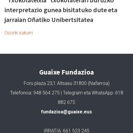
“Txokolateixia” txokolaterari buruzko
interpretazio gunea bisitatuko dute eta
jarraian Oñatiko Unibertsitatea
Osorik irakurri
Guaixe Fundazioa
Foru plaza 23,1 Altsasu 31800 (Nafarroa)
Telefonoa: 948 564 275 | Telegram eta WhatsApp: 618
882 675
fundazioa@guaixe.eus
IRRATIA: 661 523 245