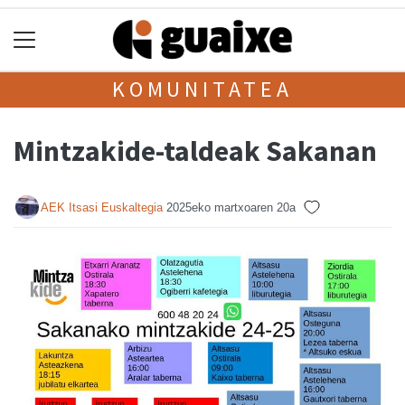
KOMUNITATEA
Mintzakide-taldeak Sakanan
AEK Itsasi Euskaltegia
2025eko martxoaren 20a