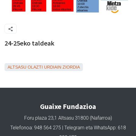
24-25eko taldeak
ALTSASU
OLAZTI
URDIAIN
ZIORDIA
Guaixe Fundazioa
Foru plaza 23,1 Altsasu 31800 (Nafarroa)
Telefonoa: 948 564 275 | Telegram eta WhatsApp: 618