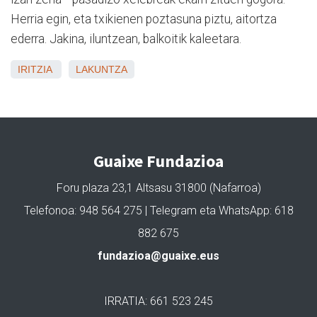
Herria egin, eta txikienen poztasuna piztu, aitortza
ederra. Jakina, iluntzean, balkoitik kaleetara.
IRITZIA
LAKUNTZA
Guaixe Fundazioa
Foru plaza 23,1 Altsasu 31800 (Nafarroa)
Telefonoa: 948 564 275 | Telegram eta WhatsApp: 618
882 675
fundazioa@guaixe.eus
IRRATIA: 661 523 245