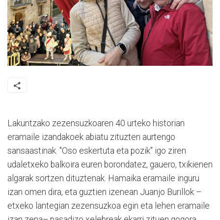
Lakuntzako zezensuzkoaren 40 urteko historian
eramaile izandakoek abiatu zituzten aurtengo
sansaastinak. "Oso eskertuta eta pozik" igo ziren
udaletxeko balkoira euren borondatez, gauero, txikienen
algarak sortzen dituztenak. Hamaika eramaile inguru
izan omen dira, eta guztien izenean Juanjo Burillok –
etxeko lantegian zezensuzkoa egin eta lehen eramaile
izan zena– pasadizo xelebreak ekarri zituen gogora.