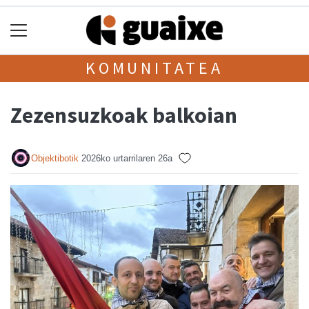
KOMUNITATEA
Zezensuzkoak balkoian
Objektibotik
2026ko urtarrilaren 26a