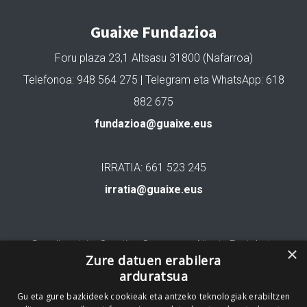
Guaixe Fundazioa
Foru plaza 23,1 Altsasu 31800 (Nafarroa)
Telefonoa: 948 564 275 | Telegram eta WhatsApp: 618
882 675
fundazioa@guaixe.eus
IRRATIA: 661 523 245
irratia@guaixe.eus
Gure lizentzia
: Creative Commons Aitortu Partekatu
×
Zure datuen erabilera
arduratsua
Codesyntaxek garatua
Gu eta gure bazkideek cookieak eta antzeko teknologiak erabiltzen