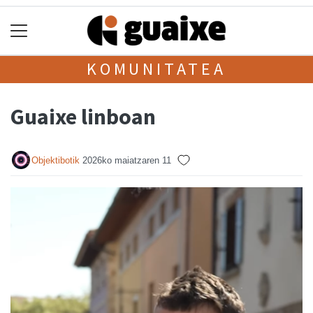
KOMUNITATEA
Guaixe linboan
Objektibotik
2026ko maiatzaren 11