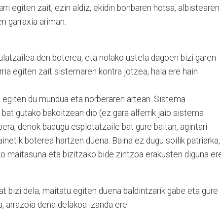
ri egiten zait, ezin aldiz, ekidin bonbaren hotsa, albistearen
n garraxia ariman.
latzailea den boterea, eta nolako ustela dagoen bizi garen
ria egiten zait sistemaren kontra jotzea, hala ere hain
…
 egiten du mundua eta norberaren artean. Sistema
i bat gutako bakoitzean dio (ez gara alferrik jaio sistema
era, denok badugu esplotatzaile bat gure baitan, agintari
inetik boterea hartzen duena. Baina ez dugu soilik patriarka,
iko maitasuna eta bizitzako bide zintzoa erakusten diguna er
t bizi dela, maitatu egiten duena baldintzarik gabe eta gure
, arrazoia dena delakoa izanda ere.