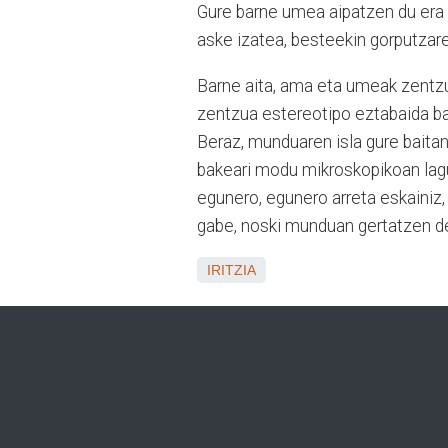
Gure barne umea aipatzen du era 
aske izatea, besteekin gorputza
Barne aita, ama eta umeak zentzu 
zentzua estereotipo eztabaida b
Beraz, munduaren isla gure baitan
bakeari modu mikroskopikoan lagu
egunero, egunero arreta eskainiz,
gabe, noski munduan gertatzen de
IRITZIA