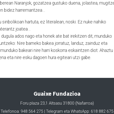
berean Naranjok, gozatzea gustuko duena, jolastea, mugitz
ren bidez harremantzea…
sinbolikoan hartuta, ez literalean, noski. Ez nuke nahiko
aterantz joatea…
 dugula ados nago eta honek ate bat irekitzen dit, munduko
ntzeko: Nire barneko bakea jorratuz, landuz, zainduz eta
 munduko bakeari nire harri koskorra eskaintzen diot. Ahaztu
na eta nire esku dagoen hura egiteari utzi gabe.
Guaixe Fundazioa
Foru plaza 23,1 Altsasu 31800 (Nafarroa)
Telefonoa: 948 564 275 | Telegram eta WhatsApp: 618 882 675