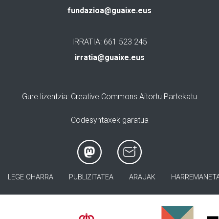
fundazioa@guaixe.eus
IRRATIA: 661 523 245
irratia@guaixe.eus
Gure lizentzia
: Creative Commons Aitortu Partekatu
Codesyntaxek garatua
LEGE OHARRA
PUBLIZITATEA
ARAUAK
HARREMANET