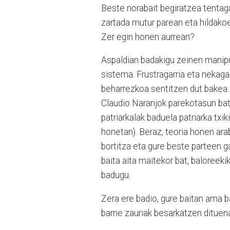
Beste norabait begiratzea tentagar
zartada mutur parean eta hildakoe
Zer egin honen aurrean?
Aspaldian badakigu zeinen manipu
sistema. Frustragarria eta nekagar
beharrezkoa sentitzen dut bakea
Claudio Naranjok parekotasun bat
patriarkalak baduela patriarka txik
honetan). Beraz, teoria honen arab
bortitza eta gure beste parteen ga
baita aita maitekor bat, baloreek
badugu.
Zera ere badio, gure baitan ama ba
barne zauriak besarkatzen dituena