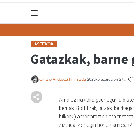
ASTEKOA
Gatazkak, barne 
Oihane Andueza Imirizaldu
2023ko azaroaren 27a
Amaiezinak dira gaur egun albist
berriak. Bortitzak, latzak, kezkagar
hilkorki) amorrarazten eta triste
ziztada. Zer egin honen aurrean?