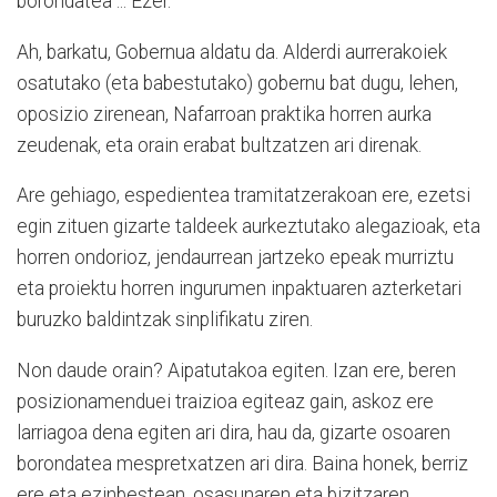
borondatea ... Ezer.
Ah, barkatu, Gobernua aldatu da. Alderdi aurrerakoiek
osatutako (eta babestutako) gobernu bat dugu, lehen,
oposizio zirenean, Nafarroan praktika horren aurka
zeudenak, eta orain erabat bultzatzen ari direnak.
Are gehiago, espedientea tramitatzerakoan ere, ezetsi
egin zituen gizarte taldeek aurkeztutako alegazioak, eta
horren ondorioz, jendaurrean jartzeko epeak murriztu
eta proiektu horren ingurumen inpaktuaren azterketari
buruzko baldintzak sinplifikatu ziren.
Non daude orain? Aipatutakoa egiten. Izan ere, beren
posizionamenduei traizioa egiteaz gain, askoz ere
larriagoa dena egiten ari dira, hau da, gizarte osoaren
borondatea mespretxatzen ari dira. Baina honek, berriz
ere eta ezinbestean, osasunaren eta bizitzaren