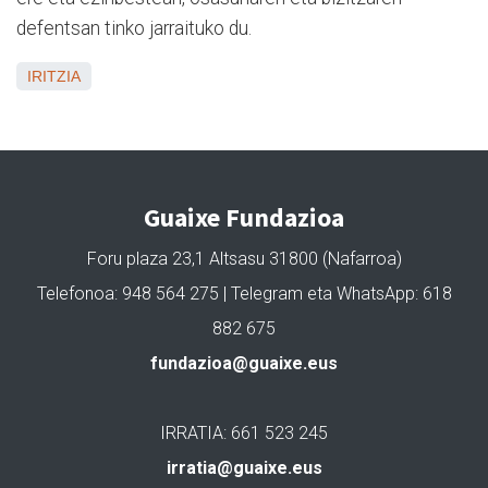
defentsan tinko jarraituko du.
IRITZIA
Guaixe Fundazioa
Foru plaza 23,1 Altsasu 31800 (Nafarroa)
Telefonoa: 948 564 275 | Telegram eta WhatsApp: 618
882 675
fundazioa@guaixe.eus
IRRATIA: 661 523 245
irratia@guaixe.eus