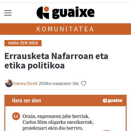
KOMUNITATEA
HARA ZER DIEN
Errausketa Nafarroan eta
etika politikoa
Sakana Bizirik
2026ko maiatzaren 18a