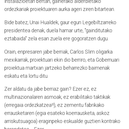
instalazioetan bertan, gainerako alderdietako
ordezkariak proiektuaren aurka ageri ziren bitartean.
Bide batez, Unai Hualdek, gaur egun Legebiltzarreko
presidentea denak, duela hamar urte, "gainditutako
eztabaida" zela esan zuela ere gogoratzen dugu.
Orain, enpresaren jabe berriak, Carlos Slim oligarka
mexikarrak, proiektuari ekin dio berriro, eta Gobernuari
proiektua martxan jartzeko beharrezko baimenak
eskatu eta lortu ditu.
Zer aldatu da jabe berriaz gain? Ezer ez, ez
multinazionalaren asmoak, ez erabilitako taktikak
(erregaia ordezkatzea!!), ez zementu fabrikako
errausketaren (egia esateko koerrausketa, askoz
arriskutsuagoa) eraginpeko eskualde guztien kontrako