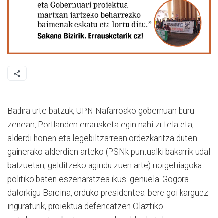
Badira urte batzuk, UPN Nafarroako gobernuan buru
zenean, Portlanden errausketa egin nahi zutela eta,
alderdi honen eta legebiltzarrean ordezkaritza duten
gainerako alderdien arteko (PSNk puntualki bakarrik udal
batzuetan, gelditzeko agindu zuen arte) norgehiagoka
politiko baten eszenaratzea ikusi genuela. Gogora
datorkigu Barcina, orduko presidentea, bere goi karguez
inguraturik, proiektua defendatzen Olaztiko