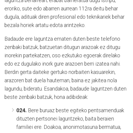
laguntza beharrean; erabat barneratua dugu istripu,
eroriko, sute edo abarren aurrean 112ra deitu behar
dugula, adituak diren profesional edo teknikariek behar
bezala horiek artatu edota arintzeko.
Badaude ere laguntza ematen duten beste telefono
zenbaki batzuk; batzuetan ditugun arazoak ez ditugu
inorekin partekatzen, oso ezkutuko egoerak direlako
edo ez dugulako inork gure arazoen berri izatea nahi.
Berdin gerta daiteke gertuko norbaiten kasuarekin,
arazoren bat duela hauteman, baina ez jakitea nola
lagundu, bideratu. Esandakoa, badaude laguntzen duten
beste zenbaki batzuk, hona adibideak:
024.
Bere buruaz beste egiteko pentsamenduak
dituzten pertsonei laguntzeko, baita beraien
familiei ere. Doakoa, anonimotasuna bermatua,