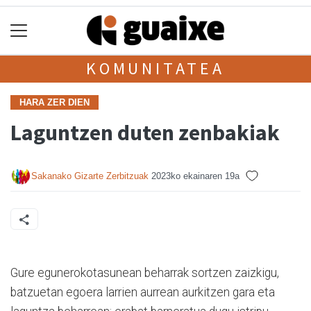
KOMUNITATEA
HARA ZER DIEN
Laguntzen duten zenbakiak
Sakanako Gizarte Zerbitzuak
2023ko ekainaren 19a
Gure egunerokotasunean beharrak sortzen zaizkigu,
batzuetan egoera larrien aurrean aurkitzen gara eta