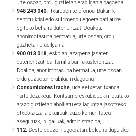
urte osoan, ordu guztietan erabilgarria dagoena.
948 243 040.
Itxaropen telefonoa. Bakarrik
sentitu, krisi edo sufrimendu egoera bati aurre
egiteko beharra dutenentzat. Doakoa,
anonimotasuna bermatua, urte osoan, ordu
guztietan erabilgarria.
900 018 018,
eskolan jazarpena jasaten
dutenentzat, bai familia bai irakaslerentzat.
Doakoa, anonimotasuna bermatua, urte osoan,
ordu guztietan erabilgarri dagoena.
Consumidores Irache,
udaleetxetan txanda
hartu dezakegu. Kontsumo eskubideekin lotutako
arazo guztietan aholkatu eta laguntza jasotzeko:
etxebizitza, alokairuak, auzo komunitatea,
aseguruak, ibilgailuak, administrazioa,…
112.
Beste edozein egoeratan, beldurra dugulako,