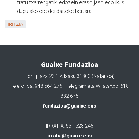
tratu txarrengatik, edozein eraso jaso edo ikusi
dugulako ere dei daiteke bertara.
IRITZIA
Guaixe Fundazioa
Foru plaza 23,1 Altsasu 31800 (Nafarroa)
Telefonoa: 948 564 275 | Telegram eta WhatsApp: 618
882 675
fundazioa@guaixe.eus
IRRATIA: 661 523 245
irratia@guaixe.eus