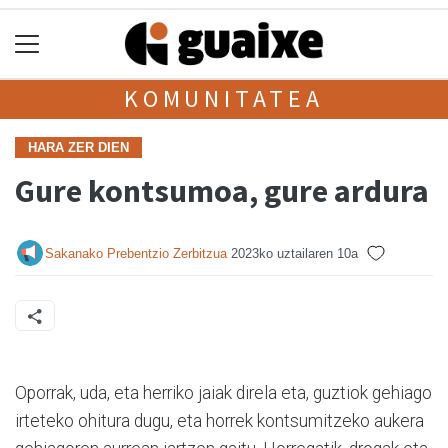
KOMUNITATEA
HARA ZER DIEN
Gure kontsumoa, gure ardura
Sakanako Prebentzio Zerbitzua
2023ko uztailaren 10a
Oporrak, uda, eta herriko jaiak direla eta, guztiok gehiago
irteteko ohitura dugu, eta horrek kontsumitzeko aukera