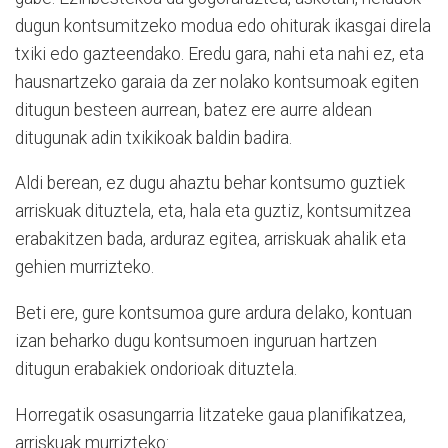
dugun kontsumitzeko modua edo ohiturak ikasgai direla
txiki edo gazteendako. Eredu gara, nahi eta nahi ez, eta
hausnartzeko garaia da zer nolako kontsumoak egiten
ditugun besteen aurrean, batez ere aurre aldean
ditugunak adin txikikoak baldin badira.
Aldi berean, ez dugu ahaztu behar kontsumo guztiek
arriskuak dituztela, eta, hala eta guztiz, kontsumitzea
erabakitzen bada, arduraz egitea, arriskuak ahalik eta
gehien murrizteko.
Beti ere, gure kontsumoa gure ardura delako, kontuan
izan beharko dugu kontsumoen inguruan hartzen
ditugun erabakiek ondorioak dituztela.
Horregatik osasungarria litzateke gaua planifikatzea,
arriskuak murrizteko: