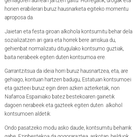
gehiagoren aurrean jartzen gaitu. Horregatik, drogak eta
horien erabilerari buruz hausnarketa egiteko momentu
aproposa da.
Jaietan eta festa giroan alkohola kontsumitu behar dela
sozializatzen ari gara eta horrek bere arriskua du,
gehienbat normalizatu ditugulako kontsumo guztiak,
baita nerabeek egiten duten kontsumoa ere.
Garrantzitsua da ideia horri buruz hausnartzea, eta, are
gehiago, kontuan hartzen badugu, Estatuan kontsumoei
eta gazteei buruz egin diren azken azterketak, non
Nafarroa Espainiako batez bestekoaren gainetik
dagoen nerabeek eta gazteek egiten duten alkohol
kontsumoen aldetik.
Ondo pasatzeko modu asko daude, kontsumitu beharrik
gabe. Ezinbestekoa da gogoraraztea, askotan, helduok