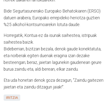
horrek dakarren arriskuarekin.
Bide Segurtasunerako Europako Behatokiaren (ERSO)
datuen arabera, Europako errepideko heriotza guztien
%25 alkohol-kontsumoarekin lotuta daude.
Horregatik, Kontua ez da isunak saihestea, istripuak
saihestea baizik.
Bideberrian, bizitzan bezala, denok gaude konektatuta,
eta norberak egiten duenak eragina izan dezake
besteengan; beraz, jaietan lagunekin gaudenean geure
burua zaindu eta, aldi berean, elkar zaindu.
Eta uda honetan denok goza dezagun, "Zaindu gaitezen
jaietan eta zaindu ditzagun jaiak!".
IRITZIA