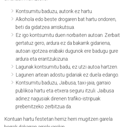
Kontsumitu baduzu, autorik ez hartu.
Alkohola edo beste drogaren bat hartu ondoren,
beti da gidatzea arriskutsua.
Ez igo kontsumitu duen norbaiten autoan. Zerbait
gertatuz gero, ardura ez da bakarrik gidariena,
autoan igotzea erabaki dugunok ere badugu gure
ardura eta erantzukizuna.
Lagunak kontsumitu badu, ez utzi autoa hartzen.
Lagunen artean adostu gidariak ez duela edango.
Kontsumitu baduzu, Jaibusa, taxi-jaia, garraio
publikoa hartu eta etxera seguru itzuli. Jaibusa
adinez nagusiak direnen trafiko-istripuak
prebenitzeko zerbitzua da.
Kontuan hartu festetan herriz herri mugitzen garela