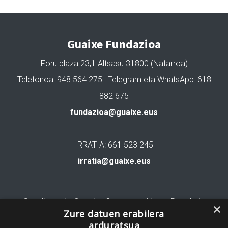
Guaixe Fundazioa
Foru plaza 23,1 Altsasu 31800 (Nafarroa)
Telefonoa: 948 564 275 | Telegram eta WhatsApp: 618
882 675
fundazioa@guaixe.eus
IRRATIA: 661 523 245
irratia@guaixe.eus
Gure lizentzia
: Creative Commons Aitortu Partekatu
×
Zure datuen erabilera
arduratsua
Codesyntaxek garatua