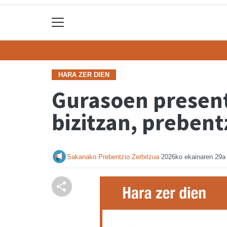
HARA ZER DIEN
Gurasoen present
bizitzan, preben
Sakanako Prebentzio Zerbitzua
2026ko ekainaren 29a