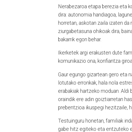
Nerabezaroa etapa berezia eta ko
dira: autonomia handiagoa, lagun
horretan, askotan zaila izaten da 
ziurgabetasuna ohikoak dira, bai
bakarrik egon behar.
Ikerketek argi erakusten dute fa
komunikazio ona, konfiantza giroa
Gaur egungo gizartean gero eta 
lotutako erronkak, hala nola estre
erabakiak hartzeko moduan. Aldi
oraindik ere adin goiztiarretan ha
prebentzioa ikuspegi hezitzaile, h
Testuinguru honetan, familiak ind
gabe hitz egiteko eta entzuteko 