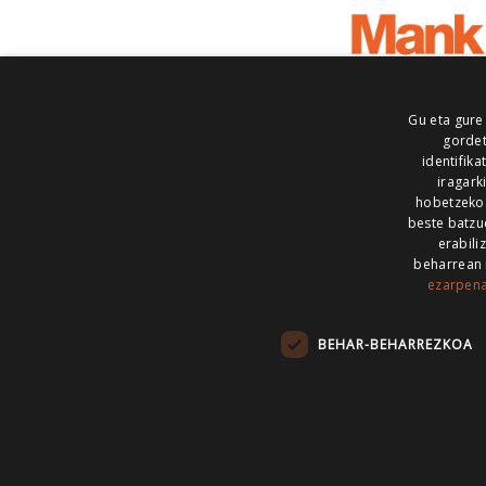
Gu eta gure
gordet
identifika
iragark
hobetzeko
beste batzu
erabili
beharrean 
ezarpen
AIARALDEA
AIKOR
AIURRI
ALEA
BEGITU
ERRAN
EUSKALERRIA IRRA
BEHAR-BEHARREZKOA
KRONIKA
MAILOPE
NOAUA
O