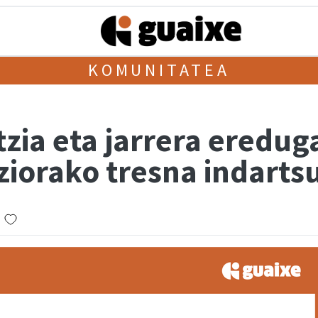
KOMUNITATEA
zia eta jarrera eredug
tziorako tresna indart