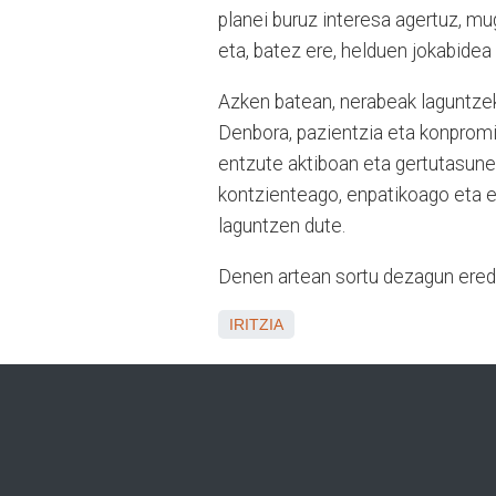
planei buruz interesa agertuz, mu
eta, batez ere, helduen jokabidea 
Azken batean, nerabeak laguntzek
Denbora, pazientzia eta konprom
entzute aktiboan eta gertutasunea
kontzienteago, enpatikoago eta e
laguntzen dute.
Denen artean sortu dezagun eredug
IRITZIA