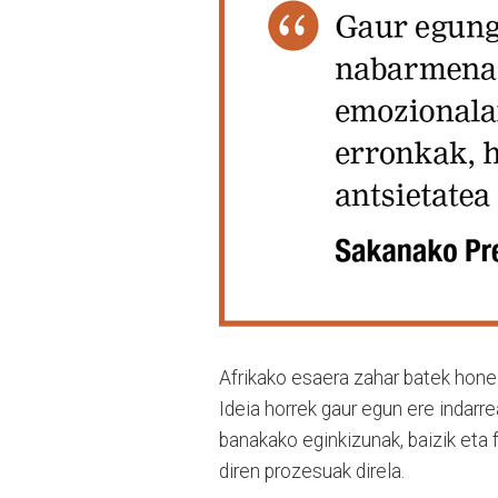
Afrikako esaera zahar batek honel
Ideia horrek gaur egun ere indarre
banakako eginkizunak, baizik eta 
diren prozesuak direla.