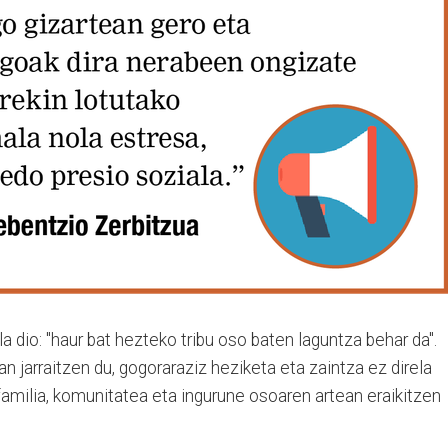
a dio: "haur bat hezteko tribu oso baten laguntza behar da".
an jarraitzen du, gogoraraziz heziketa eta zaintza ez direla
familia, komunitatea eta ingurune osoaren artean eraikitzen