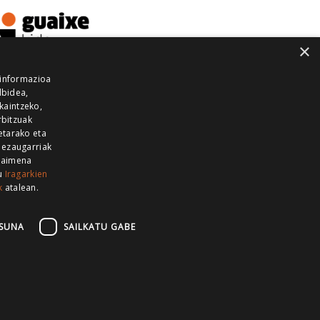
×
 informazioa
lbidea,
skaintzeko,
rbitzuak
etarako eta
 ezaugarriak
 baimena
zu
Iragarkien
k
atalean.
EITIA GUKA
AZKOITIA GUKA
BARRENA
GUKA
GUKA TELEBISTA
HIRUKA
SUNA
SAILKATU GABE
Z GUKA
ZUMAIA GUKA
28 KANALA