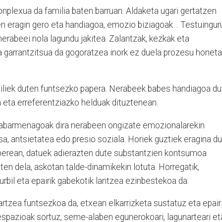
nplexua da familia baten barruan. Aldaketa ugari gertatzen
en eragin gero eta handiagoa, emozio biziagoak… Testuingur
nerabeei nola lagundu jakitea. Zalantzak, kezkak eta
na garrantzitsua da gogoratzea inork ez duela prozesu honet
miliek duten funtsezko papera. Nerabeek babes handiagoa du
 eta erreferentziazko helduak dituztenean.
nabarmenagoak dira nerabeen ongizate emozionalarekin
sa, antsietatea edo presio soziala. Horiek guztiek eragina d
 berean, datuek adierazten dute substantzien kontsumoa
sten dela, askotan talde-dinamikekin lotuta. Horregatik,
urbil eta epairik gabekotik lantzea ezinbestekoa da.
artzea funtsezkoa da, etxean elkarrizketa sustatuz eta epair
espazioak sortuz, seme-alaben egunerokoari, lagunarteari et