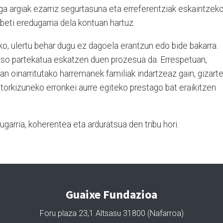
ga argiak ezarriz segurtasuna eta erreferentziak eskaintzeko
beti eredugarria dela kontuan hartuz.
o, ulertu behar dugu ez dagoela erantzun edo bide bakarra.
iso partekatua eskatzen duen prozesua da. Errespetuan,
n oinarritutako harremanek familiak indartzeaz gain, gizart
torkizuneko erronkei aurre egiteko prestago bat eraikitzen
arria, koherentea eta arduratsua den tribu hori.
Guaixe Fundazioa
Foru plaza 23,1 Altsasu 31800 (Nafarroa)