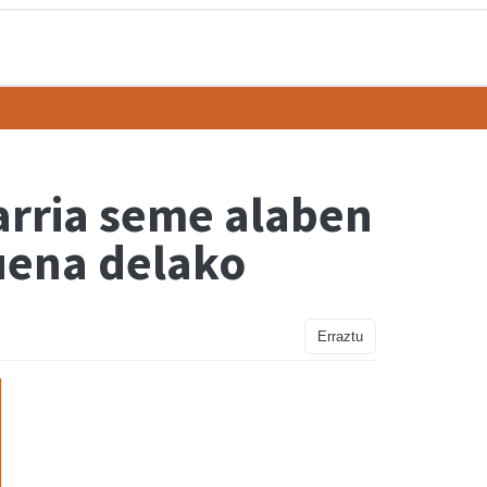
arria seme alaben
suena delako
Erraztu