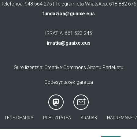
Telefonoa: 948 564 275 | Telegram eta WhatsApp: 618 882 675
fundazioa@guaixe.eus
IRRATIA: 661 523 245
irratia@guaixe.eus
Gure lizentzia
: Creative Commons Aitortu Partekatu
Codesyntaxek garatua
LEGE OHARRA
PUBLIZITATEA
ARAUAK
HARREMANET