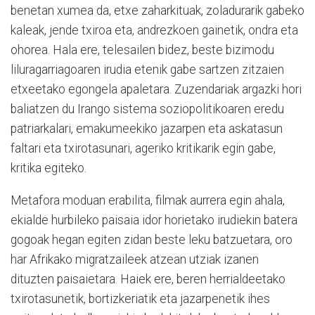
benetan xumea da, etxe zaharkituak, zoladurarik gabeko
kaleak, jende txiroa eta, andrezkoen gainetik, ondra eta
ohorea. Hala ere, telesailen bidez, beste bizimodu
liluragarriagoaren irudia etenik gabe sartzen zitzaien
etxeetako egongela apaletara. Zuzendariak argazki hori
baliatzen du Irango sistema soziopolitikoaren eredu
patriarkalari, emakumeekiko jazarpen eta askatasun
faltari eta txirotasunari, ageriko kritikarik egin gabe,
kritika egiteko.
Metafora moduan erabilita, filmak aurrera egin ahala,
ekialde hurbileko paisaia idor horietako irudiekin batera
gogoak hegan egiten zidan beste leku batzuetara, oro
har Afrikako migratzaileek atzean utziak izanen
dituzten paisaietara. Haiek ere, beren herrialdeetako
txirotasunetik, bortizkeriatik eta jazarpenetik ihes