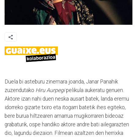
Duela bi asteburu zinemara joanda, Janar Panahik
zuzendutako
Hiru Aurpegi
pelikula aukeratu genuen.
Aktore izan nahi duen neska ausart batek, landa eremu
idorreko gizarte txiro eta itogarri batetik ihes egiteko,
bere burua hiltzearen amarrua mugikorraren bideoaz
grabaturik, ospe handiko aktore andre bati ailegarazten
dio, lagundu diezaion. Filmean azaltzen den herrixka