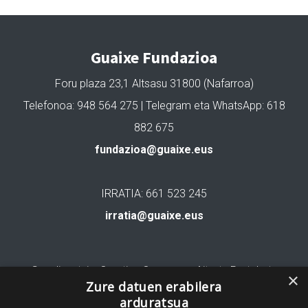
Guaixe Fundazioa
Foru plaza 23,1 Altsasu 31800 (Nafarroa)
Telefonoa: 948 564 275 | Telegram eta WhatsApp: 618
882 675
fundazioa@guaixe.eus
IRRATIA: 661 523 245
irratia@guaixe.eus
Gure lizentzia
: Creative Commons Aitortu Partekatu
×
Zure datuen erabilera
arduratsua
Codesyntaxek garatua