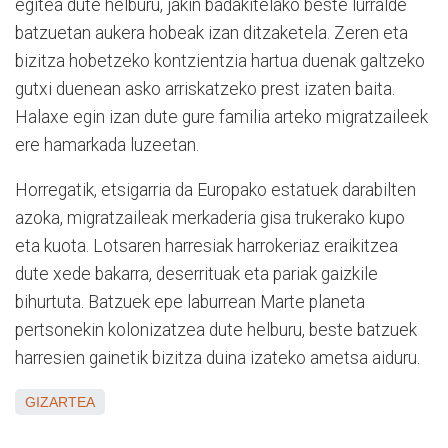
egitea dute helburu, jakin badakitelako beste lurralde
batzuetan aukera hobeak izan ditzaketela. Zeren eta
bizitza hobetzeko kontzientzia hartua duenak galtzeko
gutxi duenean asko arriskatzeko prest izaten baita.
Halaxe egin izan dute gure familia arteko migratzaileek
ere hamarkada luzeetan.
Horregatik, etsigarria da Europako estatuek darabilten
azoka, migratzaileak merkaderia gisa trukerako kupo
eta kuota. Lotsaren harresiak harrokeriaz eraikitzea
dute xede bakarra, deserrituak eta pariak gaizkile
bihurtuta. Batzuek epe laburrean Marte planeta
pertsonekin kolonizatzea dute helburu, beste batzuek
harresien gainetik bizitza duina izateko ametsa aiduru.
GIZARTEA