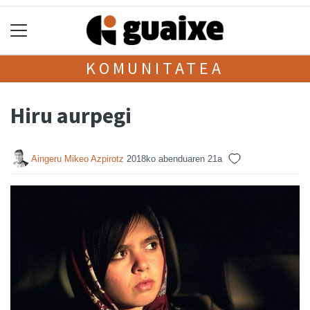
KOMUNITATEA
Hiru aurpegi
Aingeru Mikeo Azpirotz
2018ko abenduaren 21a