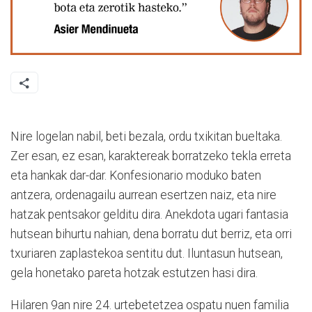
Nire logelan nabil, beti bezala, ordu txikitan bueltaka.
Zer esan, ez esan, karaktereak borratzeko tekla erreta
eta hankak dar-dar. Konfesionario moduko baten
antzera, ordenagailu aurrean esertzen naiz, eta nire
hatzak pentsakor gelditu dira. Anekdota ugari fantasia
hutsean bihurtu nahian, dena borratu dut berriz, eta orri
txuriaren zaplastekoa sentitu dut. Iluntasun hutsean,
gela honetako pareta hotzak estutzen hasi dira.
Hilaren 9an nire 24. urtebetetzea ospatu nuen familia