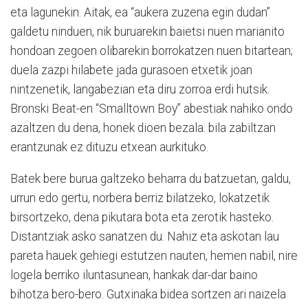
eta lagunekin. Aitak, ea “aukera zuzena egin dudan”
galdetu ninduen, nik buruarekin baietsi nuen marianito
hondoan zegoen olibarekin borrokatzen nuen bitartean;
duela zazpi hilabete jada gurasoen etxetik joan
nintzenetik, langabezian eta diru zorroa erdi hutsik.
Bronski Beat-en “Smalltown Boy” abestiak nahiko ondo
azaltzen du dena, honek dioen bezala: bila zabiltzan
erantzunak ez dituzu etxean aurkituko.
Batek bere burua galtzeko beharra du batzuetan, galdu,
urrun edo gertu, norbera berriz bilatzeko, lokatzetik
birsortzeko, dena pikutara bota eta zerotik hasteko.
Distantziak asko sanatzen du. Nahiz eta askotan lau
pareta hauek gehiegi estutzen nauten, hemen nabil, nire
logela berriko iluntasunean, hankak dar-dar baino
bihotza bero-bero. Gutxinaka bidea sortzen ari naizela