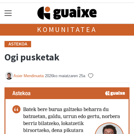
KOMUNITATEA
ASTEKOA
Ogi pusketak
Asier Mendinueta
2026ko maiatzaren 25a