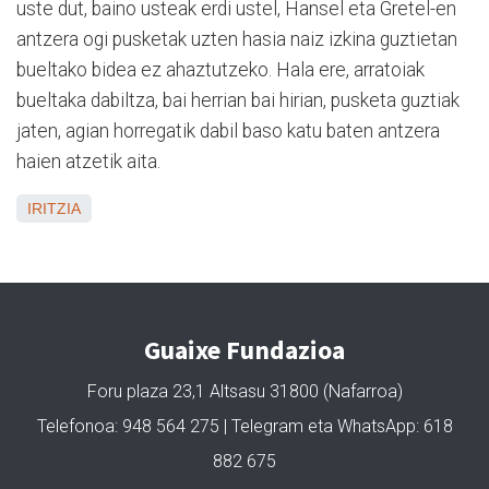
uste dut, baino usteak erdi ustel, Hansel eta Gretel-en
antzera ogi pusketak uzten hasia naiz izkina guztietan
bueltako bidea ez ahaztutzeko. Hala ere, arratoiak
bueltaka dabiltza, bai herrian bai hirian, pusketa guztiak
jaten, agian horregatik dabil baso katu baten antzera
haien atzetik aita.
IRITZIA
Guaixe Fundazioa
Foru plaza 23,1 Altsasu 31800 (Nafarroa)
Telefonoa: 948 564 275 | Telegram eta WhatsApp: 618
882 675