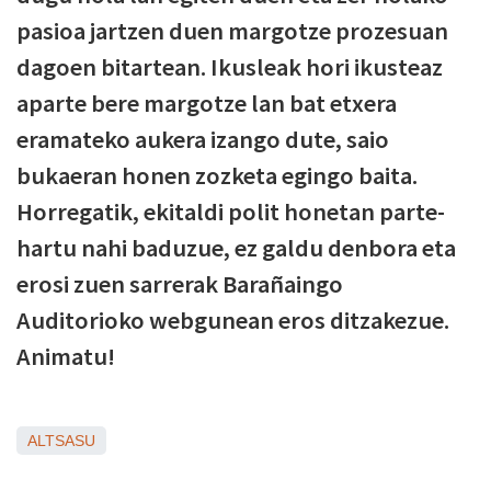
pasioa jartzen duen margotze prozesuan
dagoen bitartean. Ikusleak hori ikusteaz
aparte bere margotze lan bat etxera
eramateko aukera izango dute, saio
bukaeran honen zozketa egingo baita.
Horregatik, ekitaldi polit honetan parte-
hartu nahi baduzue, ez galdu denbora eta
erosi zuen sarrerak Barañaingo
Auditorioko webgunean eros ditzakezue.
Animatu!
ALTSASU