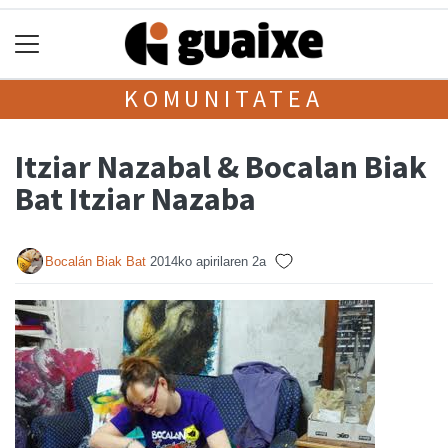
KOMUNITATEA
Itziar Nazabal & Bocalan Biak
Bat Itziar Nazaba
Bocalán Biak Bat
2014ko apirilaren 2a