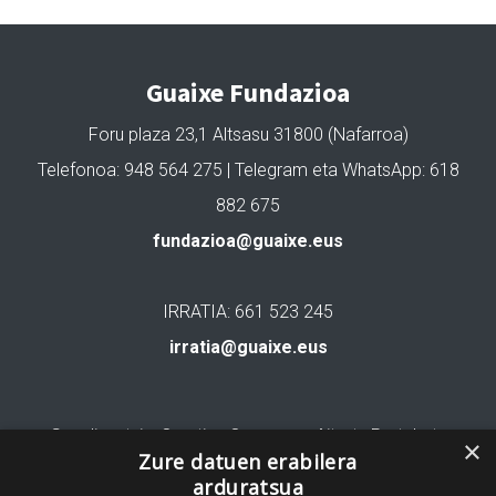
Guaixe Fundazioa
Foru plaza 23,1 Altsasu 31800 (Nafarroa)
Telefonoa: 948 564 275 | Telegram eta WhatsApp: 618
882 675
fundazioa@guaixe.eus
IRRATIA: 661 523 245
irratia@guaixe.eus
Gure lizentzia
: Creative Commons Aitortu Partekatu
×
Zure datuen erabilera
arduratsua
Codesyntaxek garatua