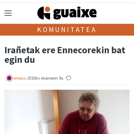
KOMUNITATEA
Irañetak ere Ennecorekin bat
egin du
enneco
2016ko ekainaren 9a