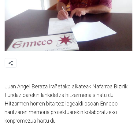
Juan Angel Beraza Irañetako alkateak Nafarroa Bizirik
Fundazioarekin lankidetza hitzarmena sinatu du.
Hitzarmen horren bitartez legealdi osoan Enneco,
haritzaren memoria proiektuarekin kolaboratzeko
konpromezua hartu du.