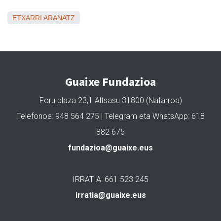
ETXARRI ARANATZ
Guaixe Fundazioa
Foru plaza 23,1 Altsasu 31800 (Nafarroa)
Telefonoa: 948 564 275 | Telegram eta WhatsApp: 618
882 675
fundazioa@guaixe.eus
IRRATIA: 661 523 245
irratia@guaixe.eus