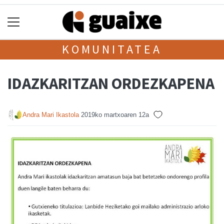
KOMUNITATEA
IDAZKARITZAN ORDEZKAPENA
Andra Mari Ikastola
2019ko martxoaren 12a