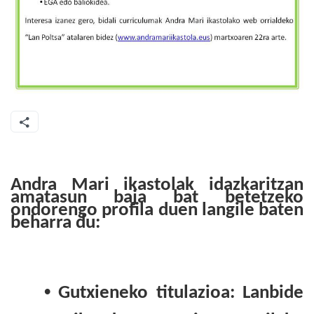
Andra Mari ikastolak idazkaritzan
amatasun baja bat betetzeko
ondorengo profila duen langile baten
beharra du:
•
Gutxieneko titulazioa: Lanbide