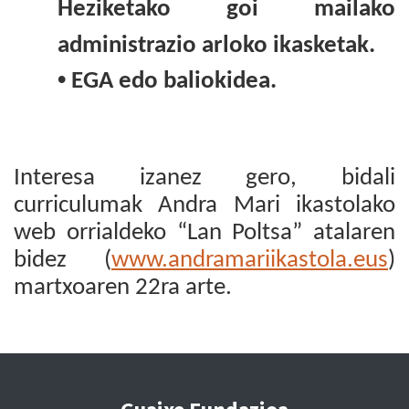
Heziketako goi mailako
administrazio arloko ikasketak.
•
EGA edo baliokidea.
Interesa izanez gero, bidali
curriculumak Andra Mari ikastolako
web orrialdeko “Lan Poltsa” atalaren
bidez (
www.andramariikastola.eus
)
martxoaren 22ra arte.