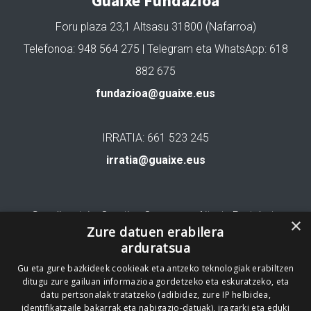
Guaixe Fundazioa
Foru plaza 23,1 Altsasu 31800 (Nafarroa)
Telefonoa: 948 564 275 | Telegram eta WhatsApp: 618
882 675
fundazioa@guaixe.eus
IRRATIA: 661 523 245
irratia@guaixe.eus
Gure lizentzia
: Creative Commons Aitortu Partekatu
×
Zure datuen erabilera
arduratsua
Codesyntaxek garatua
Gu eta gure bazkideek cookieak eta antzeko teknologiak erabiltzen
ditugu zure gailuan informazioa gordetzeko eta eskuratzeko, eta
datu pertsonalak tratatzeko (adibidez, zure IP helbidea,
identifikatzaile bakarrak eta nabigazio-datuak), iragarki eta eduki