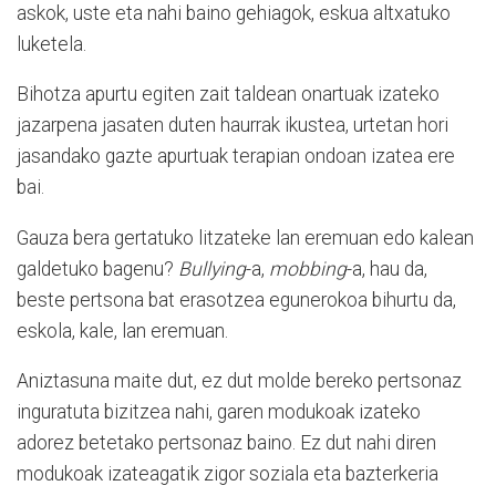
askok, uste eta nahi baino gehiagok, eskua altxatuko
luketela.
Bihotza apurtu egiten zait taldean onartuak izateko
jazarpena jasaten duten haurrak ikustea, urtetan hori
jasandako gazte apurtuak terapian ondoan izatea ere
bai.
Gauza bera gertatuko litzateke lan eremuan edo kalean
galdetuko bagenu?
Bullying
-a,
mobbing
-a, hau da,
beste pertsona bat erasotzea egunerokoa bihurtu da,
eskola, kale, lan eremuan.
Aniztasuna maite dut, ez dut molde bereko pertsonaz
inguratuta bizitzea nahi, garen modukoak izateko
adorez betetako pertsonaz baino. Ez dut nahi diren
modukoak izateagatik zigor soziala eta bazterkeria