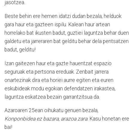
jasotzea.
Beste behin ere hemen idatzi dudan bezala, helduok
gara haur eta gazteen ispilu. Kalean haur artean
horrelako bat ikusten badut, guztiei laguntza behar duen
galdetu eta jarreraren bat gelditu behar dela pentsatzen
badut, gelditu!
Izan gaitezen haur eta gazte hauentzat espazio
seguruak eta pertsona ereduak. Zenbait jarrera
onartezinak dira eta horiei aurre egiten eta euren
eskubideak modu egokian defendatzen irakastea,
laguntza eskatzea bezain garrantzitsua da.
Azaroaren 25ean oihukatu genuen bezala,
Konponbidea ez bazara, arazoa zara
. Kasu honetan ere
bai!