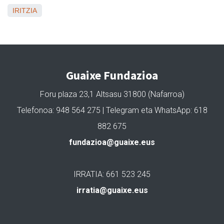
IRITZIA
Guaixe Fundazioa
Foru plaza 23,1 Altsasu 31800 (Nafarroa)
Telefonoa: 948 564 275 | Telegram eta WhatsApp: 618
882 675
fundazioa@guaixe.eus
IRRATIA: 661 523 245
irratia@guaixe.eus