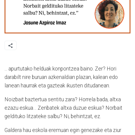
... apurtutako helduak konpontzea baino. Zer? Hori
darabilt nire buruan azkenaldian plazan, kalean edo
lanean haurrak eta gazteak ikusten ditudanean.
Noizbait baztertua sentitu zara? Horrela bada, altxa
ezazu eskua… Zenbatek altxa duzue eskua? Norbait
geldituko litzateke salbu? Ni, behintzat, ez.
Galdera hau eskola eremuan egin genezake eta ziur