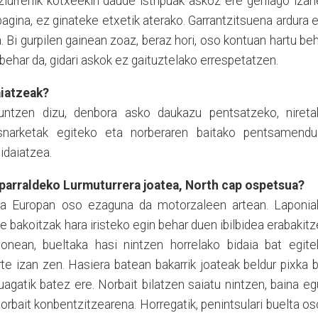
ziurrenik kotxeekin daude istripuak askoz ere gehiago iza
bag
in
a, ez ginateke etxetik aterako. Garrantzitsuena ardura 
. Bi gurpilen gainean zoaz, beraz hori, oso kontuan hartu be
i behar da, gidari askok ez gaituztelako errespetatzen.
iatzeak?
untzen dizu, denbora asko daukazu pentsatzeko, nireta
usnarketak egiteko eta norberaren baitako pentsamendu
bidaiatzea.
parraldeko
L
urmuturrera joatea, North cap ospetsua?
ta Europan oso ezaguna da motorzaleen artean. Laponia
e bakoitzak hara iristeko egin behar duen ibilbidea erabakit
onean, bueltaka hasi nintzen horrelako bidai
a
bat egite
te izan zen. Hasiera batean bakarrik joateak beldur pixka 
agatik batez ere. Norbait bilatzen saiatu nintzen, baina e
norbait konbentzitzearena. Horregatik, penintsulari buelta o