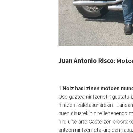
Juan Antonio Risco
: Moto
1 Noiz hasi zinen motoen mun
Oso gaztea nintzenetik gustatu 
nintzen zaletasunarekin. Lanea
nuen diruarekin nire lehene
n
go m
hiru urte arte Gasteizen erositak
aritzen nintzen, eta kirolean irab