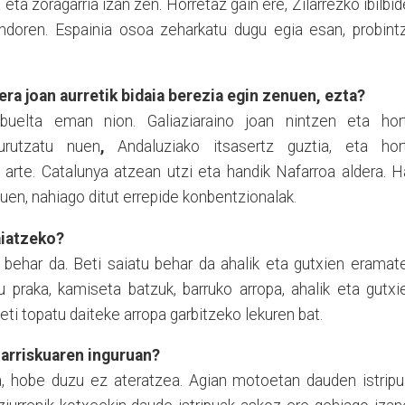
 eta zoragarria izan zen. Horretaz gain ere, Zilarrezko ibilbi
ndoren. Espainia osoa zeharkatu dugu egia esan, probintz
ra joan aurretik bidai
a
berezia egin zenuen
,
ezta?
 buelta eman nion. Galiaziaraino joan nintzen eta hort
urutzatu nuen
,
Andaluziako itsasertz guztia, eta hort
i arte. Catalunya atzean utzi eta handik Nafarroa aldera. 
uen, nahi
a
go ditut errepide konbentzionalak.
aiatzeko?
 behar da. Beti saiatu behar da ahalik eta gutxien eramat
ru praka, kamiseta batzuk, barruko arropa, ahalik eta gutxi
eti topatu daiteke arropa garbitzeko lekuren bat.
 arriskuaren inguruan?
a
,
hobe duzu ez ateratzea. Agian motoetan dauden istripu