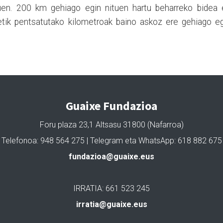
uen. 200 km gehiago egin nituen hartu beharreko bidea 
retik pentsatutako kilometroak baino askoz ere gehiago e
Guaixe Fundazioa
Foru plaza 23,1 Altsasu 31800 (Nafarroa)
Telefonoa: 948 564 275 | Telegram eta WhatsApp: 618 882 675
fundazioa@guaixe.eus
IRRATIA: 661 523 245
irratia@guaixe.eus