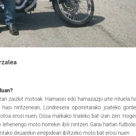
rzalea
duan?
izan zaizkit motoak. Hamasei
edo
hamazazpi urte nituela h
n hasi nintzenean, Londresera oporretarako joateko gorde
otoa erosi nuen, Ossa markako trialeko bat izan zen. Hoge
o lehenengo moto horrekin ibili nintzen. Garai hartan futbol
azitako diruarekin errepidean ibiltzeko moto bat erosi nuen.