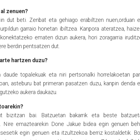
 al zenuen?
in dut beti.
Zenbat
eta gehiago erabiltzen nuen
,
orduan
e
urpildun garraio honetan ibiltzea. Kanpora ateratzea, haiz
onektatzeko ematen dizun aukera, hori zoragarria iruditz
ere berdin pentsatzen dut.
arte hartzen duzu?
n daude topalekuak eta niri pertsonalki horrelakoetan pa
 joan, asteburu bat primeran pasatzen duzu,
kanpin
denda e
zagutzeko aukera daukazu.
toarekin?
 bizitzan bai. Batzuetan bakarrik eta beste batzuet
era. Nire emaztearekin Done Jakue bidea egin genuen behi
tsesetik egin genuen eta itzultzekoa berriz kostaldetik. B