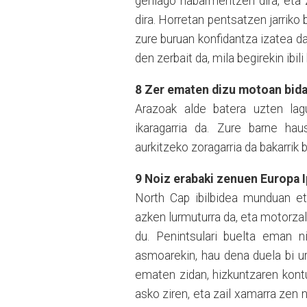
gehiago nabarmentzen dira, eta 
dira. Horretan pentsatzen jar
riko
zure buruan konfidantza izatea da
den zerbait da, mila begirekin ibil
8
Z
er ematen dizu motoan bida
Arazoak alde batera uzten lag
ikaragarria da. Zure barne ha
aurkitzeko zoragarria da bakarrik 
9 Noiz erabaki zenuen Europa
I
North Cap ibilbidea munduan e
azken lurmuturra da, eta motorzal
du. Penintsulari buelta eman ni
asmoarekin, hau dena duela bi ur
ematen zidan, hizkuntzaren kontu
asko ziren, eta zail xamarra zen 