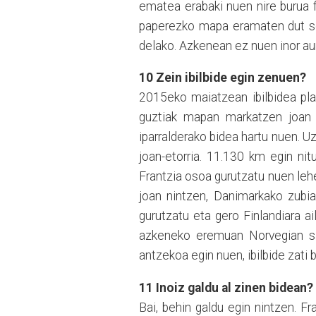
ematea erabaki nuen nire burua 
paperezko mapa eramaten dut soil
delako. Azkenean ez nuen inor
au
10 Zein ibilbide egin zenuen?
2015eko maiatzean ibilbidea plan
guztiak mapan markatzen joan n
iparralderako bidea hartu nuen. 
joan
-
etorria. 11.130 km egin nit
Frantzia osoa gurutzatu nuen leh
joan nintzen, Danimarkako zubia
gurutzatu eta gero Finlandiara ail
azkeneko eremuan Nor
v
eg
i
an s
antzekoa egin nuen, ibilbide zati 
11 Inoiz galdu al zinen bidean?
Bai, behin galdu egin nintzen. F