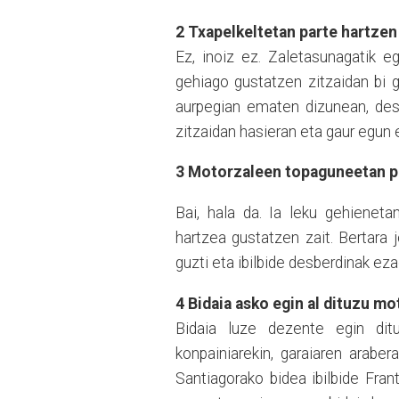
2 Txapelkeltetan parte hartzen
Ez, ino
i
z ez. Zaletasunagatik eg
gehiago gustatzen zitzaidan bi g
aurpegian ematen dizunean, desk
zitzaidan hasieran eta gaur egun 
3 Motorzaleen topaguneetan p
Bai, hala da. Ia leku gehieneta
hartzea gustatzen zait. Bertara
guzti eta ibilbide desberdinak e
4 Bidai
a
asko egin al dituzu mo
Bidai
a
luze dezente egin ditut
konpainiarekin, garaiaren arab
Santiagorako bidea ibilbide Fran