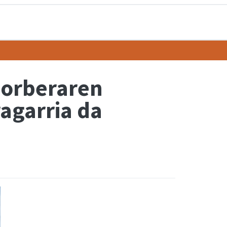
norberaren
agarria da