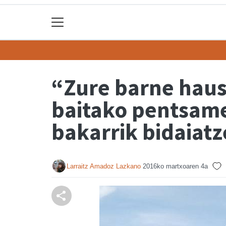
“Zure barne haus
baitako pentsame
bakarrik bidaiat
Larraitz Amadoz Lazkano
2016ko martxoaren 4a