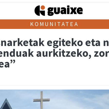
KOMUNITATEA
narketak egiteko eta 
nduak aurkitzeko, zor
zea”