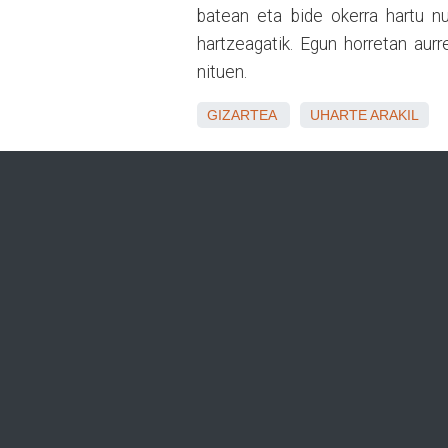
batean eta bide okerra hartu n
hartzeagatik. Egun horretan aur
nituen.
GIZARTEA
UHARTE ARAKIL