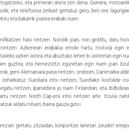
frogatzeko, eta primeran atera zen dena. Gainera, motoare
ik, eta telefonoa zerbait gertatuz gero, beti ere lagungar
rki
tu eta bakarrik joatea erabaki nuen.
ifikatzen hasi nintzen. Nondik joan, non gelditu, datu hor
intzen. Azkenean erabakia irmoki hartu, motxila egin e
Uztaileko azken astea eta abuztuko lehen bi asteetan egin n
uen guztira, eta hem
e
zortzi egunetan egin nuen joan itzul
enik, gero Alemaniara pasa nintzen, ondoren, Danimarka ald
 zeharkatuz Suediara iritsi nintzen, Suediako kostalde o
egatu nintzen, iparraldera jo nuen Finlandian, eta Ibilbidea
artu nintzen North Cap-era iritsi nintzen arte. Itzulia nah
batzuk aldatu nituen, baina gauza gutxi.
rantzian gertatu zitzaidan, konpontze lanetan zeuden errep