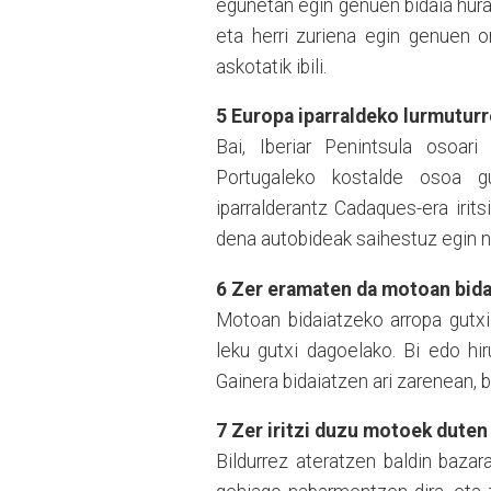
egunetan egin genuen bidai
a
hura
eta herri zuriena egin genuen o
askotatik ibili.
5 Europa iparraldeko lurmuturre
Bai, Iberiar Penintsula osoari
Portugaleko kostalde osoa g
iparralderantz
C
adaques-era irits
dena autobideak saihestuz egin n
6 Zer eramaten da motoan bid
Motoan bidaiatzeko arropa gutxi
leku gutxi dagoelako. Bi
edo
hi
Gainera bidaiatzen ari zarenean, b
7
Z
e
r
iritzi duzu motoek duten
Bildurr
ez
ateratzen baldin bazar