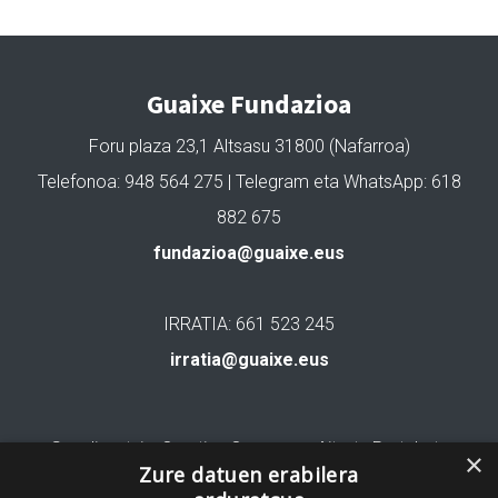
Guaixe Fundazioa
Foru plaza 23,1 Altsasu 31800 (Nafarroa)
Telefonoa: 948 564 275 | Telegram eta WhatsApp: 618
882 675
fundazioa@guaixe.eus
IRRATIA: 661 523 245
irratia@guaixe.eus
Gure lizentzia
: Creative Commons Aitortu Partekatu
×
Zure datuen erabilera