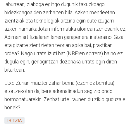
laburrean, ziaboga egingo dugunik taxuzkoago,
bidezkoagoa den zerbaiten bila. Azken mendeetan
zientziak eta teknologiak aitzina egin dute izugarri,
azken hamarkadotan informatika alorrean zer esanik ez,
Adimen artifizialaren lehen garapenera iristeraino. Giza
eta gizarte zientzietan teorian apika bai, praktikan
ordea? Nago urrats izuti bat (NBEren sorrera) baino ez
dugula egin, gerlagintzan dozenaka urrats egin diren
bitartean.
Etxe Zurian maizter zahar-berria (ezen ez berritua)
etortzekotan da, bere adrenalinadun segizio ondo
hormonatuarekin. Zenbat urte iraunen du ziklo guduzale
honek?
IRITZIA