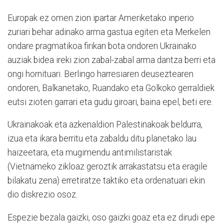
Europak ez omen zion ipartar Ameriketako inperio
zuriari behar adinako arma gastua egiten eta Merkelen
ondare pragmatikoa firikan bota ondoren Ukrainako
auziak bidea ireki zion zabal-zabal arma dantza berri eta
ongi hornituari. Berlingo harresiaren deuseztearen
ondoren, Balkanetako, Ruandako eta Golkoko gerraldiek
eutsi zioten garrari eta gudu giroari, baina epel, beti ere.
Ukrainakoak eta azkenaldion Palestinakoak beldurra,
izua eta ikara berritu eta zabaldu ditu planetako lau
haizeetara, eta mugimendu antimilistaristak
(Vietnameko zikloaz geroztik arrakastatsu eta eragile
bilakatu zena) erretiratze taktiko eta ordenatuari ekin
dio diskrezio osoz.
Espezie bezala gaizki, oso gaizki goaz eta ez dirudi epe