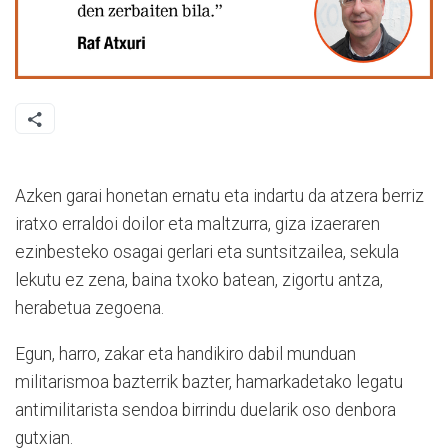
Azken garai honetan ernatu eta indartu da atzera berriz
iratxo erraldoi doilor eta maltzurra, giza izaeraren
ezinbesteko osagai gerlari eta suntsitzailea, sekula
lekutu ez zena, baina txoko batean, zigortu antza,
herabetua zegoena.
Egun, harro, zakar eta handikiro dabil munduan
militarismoa bazterrik bazter, hamarkadetako legatu
antimilitarista sendoa birrindu duelarik oso denbora
gutxian.