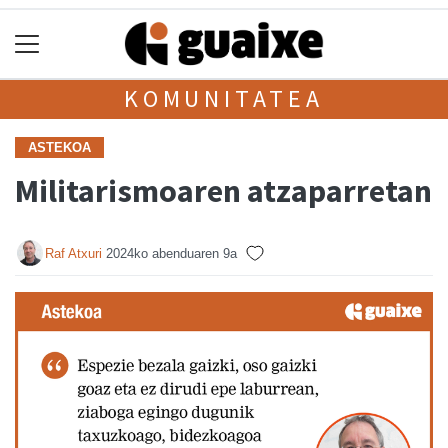
KOMUNITATEA
ASTEKOA
Militarismoaren atzaparretan
Raf Atxuri
2024ko abenduaren 9a