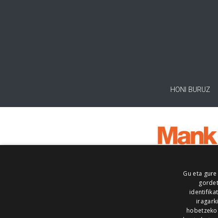
HONI BURUZ
Gu eta gure
gordet
identifika
iragark
hobetzeko