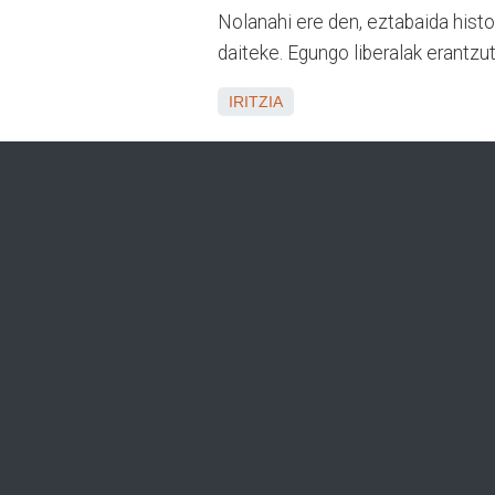
Nolanahi ere den, eztabaida histo
daiteke. Egungo liberalak erantz
IRITZIA