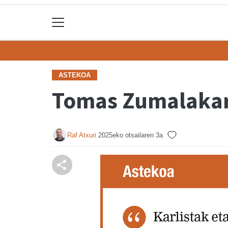
ASTEKOA
Tomas Zumalakarr
Raf Atxuri
2025eko otsailaren 3a