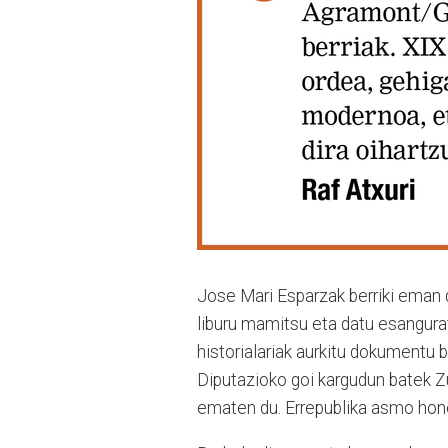
Jose Mari Esparzak berriki eman 
liburu mamitsu eta datu esangura
historialariak aurkitu dokumentu 
Diputazioko goi kargudun batek Z
ematen du. Errepublika asmo hone