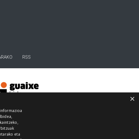
ARAKO
RSS
×
 informazioa
lbidea,
skaintzeko,
rbitzuak
etarako eta