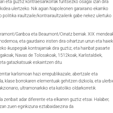
ari eta guztiz kontraesankorrak funtsezko osagai izan dira
ikidea ulertzeko. Nik agian Napoleonen garairaino ekarriko
o politika iraultzaile/kontrairaultzailerik gabe nekez ulertuko
 Agramont/Ganboa eta Beaumont/Oinatz berriak. XIX. mendea
modernoa, eta gaurdaino iristen dira oihartzun urrun eta haiek
eko ikuspegiak kontrajarriak dira guztiz, eta hainbat pasarte
eagakoak, Navas de Tolosakoak, 1512koak, Karlistaldiek,
eta gatazkatsuak eskaintzen ditu.
rritar karlismoan hazi errepublikazale, abertzale eta
a, klase borrokaren elementuak gehitzen dizkiola, eta ulerb
akzionario, ultramonarkiko eta katoliko oldarkorretik.
a zenbait adar diferente eta elkarren guztiz etsai. Halaber,
an zuen eginkizuna eztabaidaezina da.