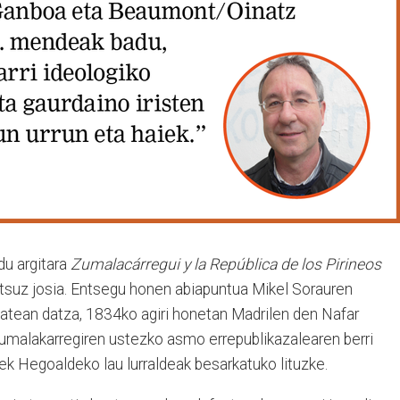
du argitara
Zumalacárregui y la República de los Pirineos
tsuz josia. Entsegu honen abiapuntua Mikel Sorauren
batean datza, 1834ko agiri honetan Madrilen den Nafar
umalakarregiren ustezko asmo errepublikazalearen berri
k Hegoaldeko lau lurraldeak besarkatuko lituzke.