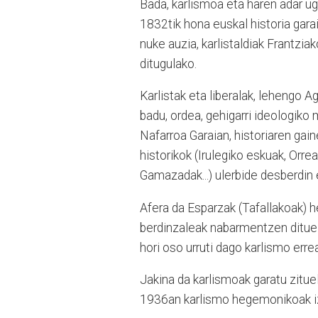
Bada, karlismoa eta haren adar ug
1832tik hona euskal historia gara
nuke auzia, karlistaldiak Frantziak
ditugulako.
Karlistak eta liberalak, lehengo
badu, ordea, gehigarri ideologiko 
Nafarroa Garaian, historiaren gain
historikok (Irulegiko eskuak, Orr
Gamazadak...) ulerbide desberdin 
Afera da Esparzak (Tafallakoak) he
berdinzaleak nabarmentzen dituel
hori oso urruti dago karlismo erre
Jakina da karlismoak garatu zituel
1936an karlismo hegemonikoak iz