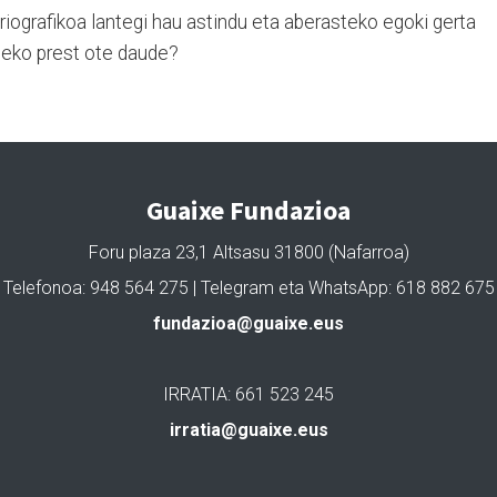
riografikoa lantegi hau astindu eta aberasteko egoki gerta
uteko prest ote daude?
Guaixe Fundazioa
Foru plaza 23,1 Altsasu 31800 (Nafarroa)
Telefonoa: 948 564 275 | Telegram eta WhatsApp: 618 882 675
fundazioa@guaixe.eus
IRRATIA: 661 523 245
irratia@guaixe.eus