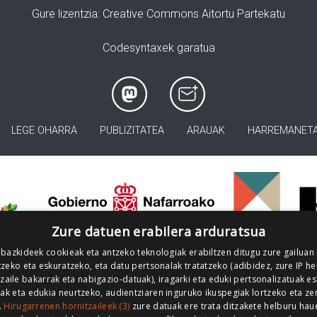
Gure lizentzia
: Creative Commons Aitortu Partekatu
Codesyntaxek garatua
LEGE OHARRA
PUBLIZITATEA
ARAUAK
HARREMANET
>
Zure datuen erabilera arduratsua
 bazkideek cookieak eta antzeko teknologiak erabiltzen ditugu zure gailuan
zeko eta eskuratzeko, eta datu pertsonalak tratatzeko (adibidez, zure IP he
tzaile bakarrak eta nabigazio-datuak), iragarki eta eduki pertsonalizatuak e
iak eta edukia neurtzeko, audientziaren inguruko ikuspegiak lortzeko eta ze
.
Hirugarrenen hornitzaileek (3)
zure datuak ere trata ditzakete helburu hau