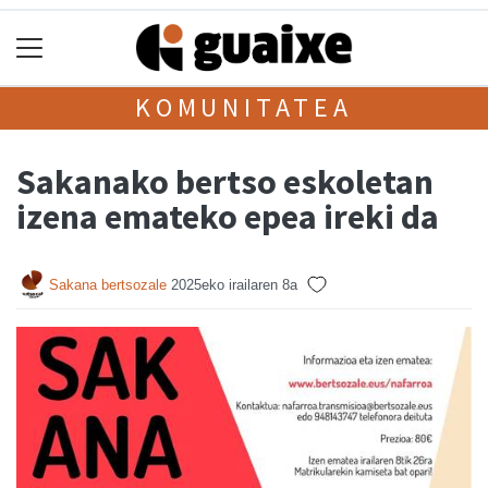
KOMUNITATEA
Sakanako bertso eskoletan
izena emateko epea ireki da
Sakana bertsozale
2025eko irailaren 8a