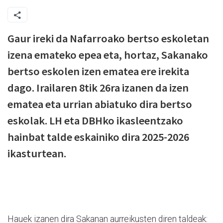
Gaur ireki da Nafarroako bertso eskoletan
izena emateko epea eta, hortaz, Sakanako
bertso eskolen izen ematea ere irekita
dago. Irailaren 8tik 26ra izanen da izen
ematea eta urrian abiatuko dira bertso
eskolak. LH eta DBHko ikasleentzako
hainbat talde eskainiko dira 2025-2026
ikasturtean.
Hauek izanen dira Sakanan aurreikusten diren taldeak: