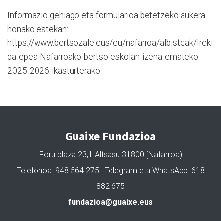
Informazio gehiago eta formularioa betetzeko aukera
honako estekan:
https://www.bertsozale.eus/eu/nafarroa/albisteak/Ireki-
da-epea-Nafarroako-bertso-eskolan-izena-emateko-
2025-2026-ikasturterako
Guaixe Fundazioa
Foru plaza 23,1 Altsasu 31800 (Nafarroa)
Telefonoa: 948 564 275 | Telegram eta WhatsApp: 618
882 675
fundazioa@guaixe.eus