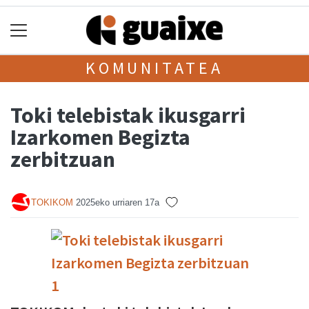
KOMUNITATEA
Toki telebistak ikusgarri
Izarkomen Begizta
zerbitzuan
TOKIKOM
2025eko urriaren 17a