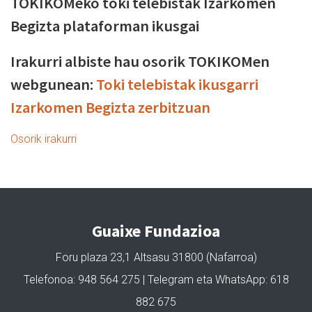
TOKIKOMeko toki telebistak Izarkomen
Begizta plataforman ikusgai
Irakurri albiste hau osorik TOKIKOMen
webgunean:
Toki telebistak ikusgarri
Izarkomen Begizta zerbitzuan
Osorik irakurri
Guaixe Fundazioa
Foru plaza 23,1 Altsasu 31800 (Nafarroa)
Telefonoa: 948 564 275 | Telegram eta WhatsApp: 618
882 675