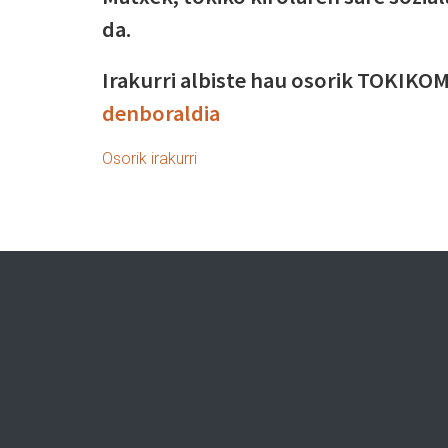
da.
Irakurri albiste hau osorik TOKIK
denboraldia
Osorik irakurri