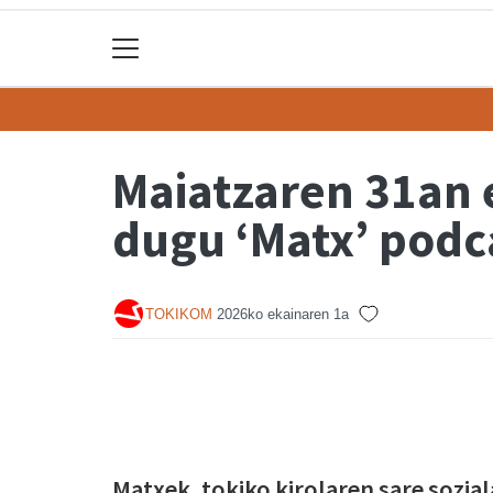
Maiatzaren 31an 
dugu ‘Matx’ podc
TOKIKOM
2026ko ekainaren 1a
Matxek, tokiko kirolaren sare sozia