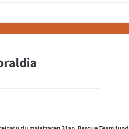
oraldia
reinatu du maiatzaren 31an. Basque Team funda