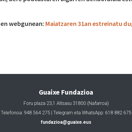
OMen webgunean:
Maiatzaren 31an estreinatu du
Guaixe Fundazioa
Foru plaza 23,1 Altsasu 31800 (Nafarroa)
Telefonoa: 948 564 275 | Telegram eta WhatsApp: 618 882 675
fundazioa@guaixe.eus