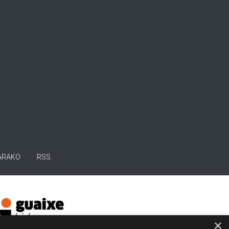
ARAKO
RSS
×