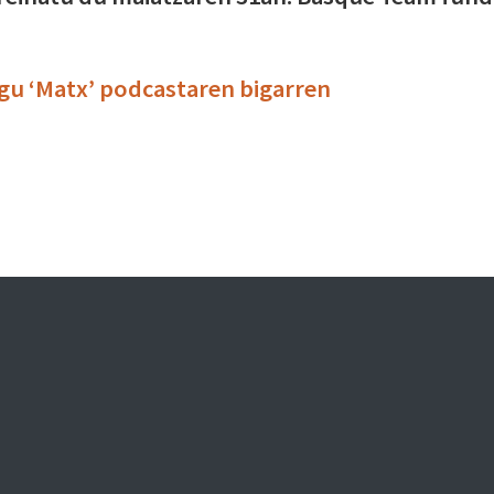
gu ‘Matx’ podcastaren bigarren