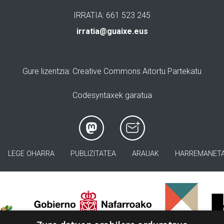
IRRATIA: 661 523 245
irratia@guaixe.eus
Gure lizentzia
: Creative Commons Aitortu Partekatu
Codesyntaxek garatua
LEGE OHARRA
PUBLIZITATEA
ARAUAK
HARREMANET
>