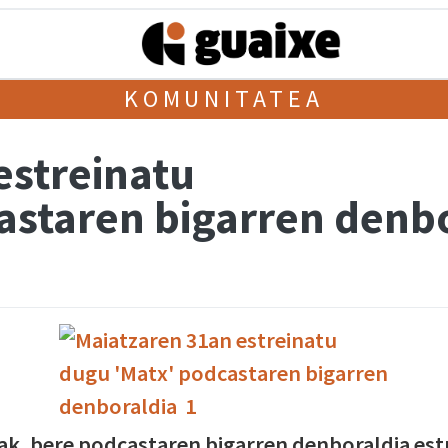
KOMUNITATEA
estreinatu
astaren bigarren denb
lak, bere podcastaren bigarren denboraldia est