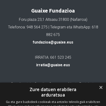
Guaixe Fundazioa
Foru plaza 23,1 Altsasu 31800 (Nafarroa)
Telefonoa: 948 564 275 | Telegram eta WhatsApp: 618
882 675
fundazioa@guaixe.eus
IRRATIA: 661 523 245
irratia@guaixe.eus
Gure lizentzia
: Creative Commons Aitortu Partekatu
×
Zure datuen erabilera
arduratsua
Codesyntaxek garatua
Gu eta gure bazkideek cookieak eta antzeko teknologiak erabiltzen