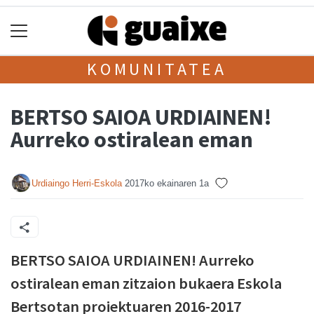
KOMUNITATEA
BERTSO SAIOA URDIAINEN!
Aurreko ostiralean eman
Urdiaingo Herri-Eskola
2017ko ekainaren 1a
BERTSO SAIOA URDIAINEN! Aurreko
ostiralean eman zitzaion bukaera Eskola
Bertsotan proiektuaren 2016-2017