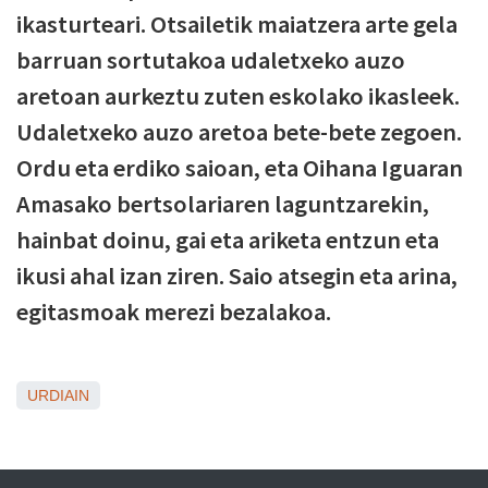
ikasturteari. Otsailetik maiatzera arte gela
barruan sortutakoa udaletxeko auzo
aretoan aurkeztu zuten eskolako ikasleek.
Udaletxeko auzo aretoa bete-bete zegoen.
Ordu eta erdiko saioan, eta Oihana Iguaran
Amasako bertsolariaren laguntzarekin,
hainbat doinu, gai eta ariketa entzun eta
ikusi ahal izan ziren. Saio atsegin eta arina,
egitasmoak merezi bezalakoa.
URDIAIN