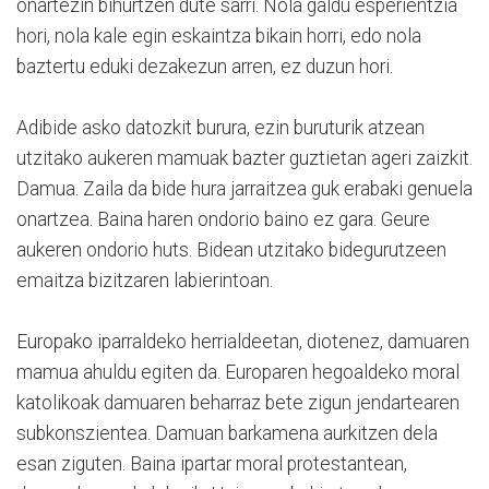
onartezin bihurtzen dute sarri. Nola galdu esperientzia
hori, nola kale egin eskaintza bikain horri, edo nola
baztertu eduki dezakezun arren, ez duzun hori.
Adibide asko datozkit burura, ezin buruturik atzean
utzitako aukeren mamuak bazter guztietan ageri zaizkit.
Damua. Zaila da bide hura jarraitzea guk erabaki genuela
onartzea. Baina haren ondorio baino ez gara. Geure
aukeren ondorio huts. Bidean utzitako bidegurutzeen
emaitza bizitzaren labierintoan.
Europako iparraldeko herrialdeetan, diotenez, damuaren
mamua ahuldu egiten da. Europaren hegoaldeko moral
katolikoak damuaren beharraz bete zigun jendartearen
subkonszientea. Damuan barkamena aurkitzen dela
esan ziguten. Baina ipartar moral protestantean,