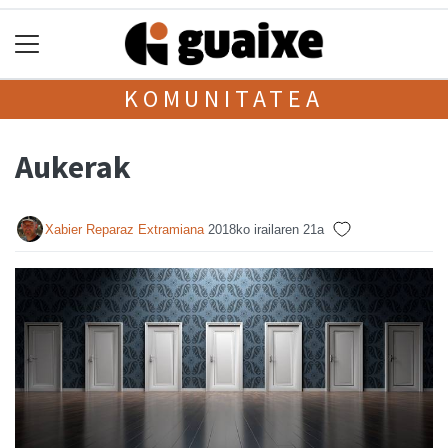
KOMUNITATEA
Aukerak
Xabier Reparaz Extramiana
2018ko irailaren 21a