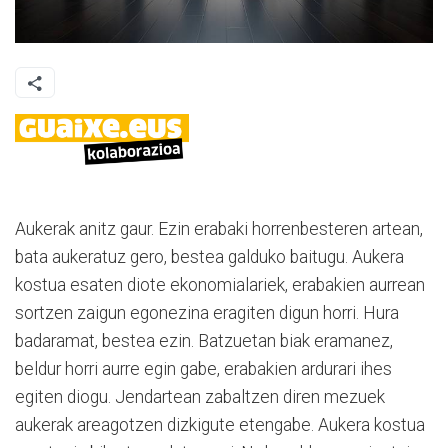
Aukerak anitz gaur. Ezin erabaki horrenbesteren artean,
bata aukeratuz gero, bestea galduko baitugu. Aukera
kostua esaten diote ekonomialariek, erabakien aurrean
sortzen zaigun egonezina eragiten digun horri. Hura
badaramat, bestea ezin. Batzuetan biak eramanez,
beldur horri aurre egin gabe, erabakien ardurari ihes
egiten diogu. Jendartean zabaltzen diren mezuek
aukerak areagotzen dizkigute etengabe. Aukera kostua