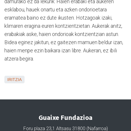
damurako ez da lekurik. Haien erabaki eta aukeren
esklabou, hauek onartu eta azken ondorioetara
eramatea baino ez dute ikusten. Hotzagoak izaki,
klimaren eragina euren kontzientzietan. Aukerak anitz,
erabakiak aske, haien ondorioak kontzientzian astun.
Bidea eginez jakitun, ez gaitezen mamuen beldur izan,
haien menpe ezin baikara izan libre. Aukeran, ez ibili
atzera begira.
IRITZIA
Guaixe Fundazioa
Foru plaza 23,1 Altsasu 31800 (Nafarroa)