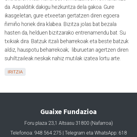
da. Aspalditik dakigu hezkuntza dela gakoa. Gure
ikasgeletan, gure etxeetan gertatzen diren egoera
ñimiño horiek dira klabea. Bizitza jolas bat bezala
hasten da, helduen bizitzarako entrenamendu bat. Su
txikiak dira. Batzuk itzali beharrekoak eta beste batzuk
aldiz, hauspotu beharrekoak; liburuetan agertzen diren
suhiltzaileak neskak nahiz mutilak izatea lortu arte.
IRITZIA
Guaixe Fundazioa
Foru plaza 23,1 Altsasu 31800 (Nafarroa)
Telefonoa: 948 564 275 | Telegram eta WhatsApp: 618