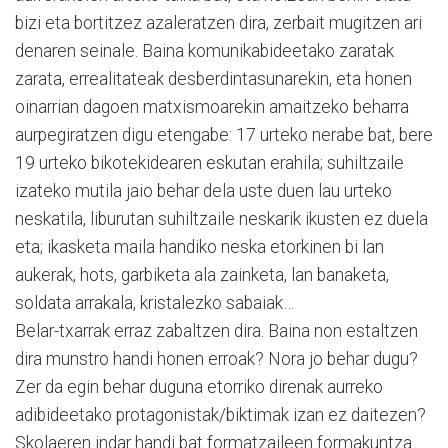
bizi eta bortitzez azaleratzen dira, zerbait mugitzen ari
denaren seinale. Baina komunikabideetako zaratak
zarata, errealitateak desberdintasunarekin, eta honen
oinarrian dagoen matxismoarekin amaitzeko beharra
aurpegiratzen digu etengabe: 17 urteko nerabe bat, bere
19 urteko bikotekidearen eskutan erahila; suhiltzaile
izateko mutila jaio behar dela uste duen lau urteko
neskatila, liburutan suhiltzaile neskarik ikusten ez duela
eta; ikasketa maila handiko neska etorkinen bi lan
aukerak, hots, garbiketa ala zainketa, lan banaketa,
soldata arrakala, kristalezko sabaiak…
Belar-txarrak erraz zabaltzen dira. Baina non estaltzen
dira munstro handi honen erroak? Nora jo behar dugu?
Zer da egin behar duguna etorriko direnak aurreko
adibideetako protagonistak/biktimak izan ez daitezen?
Skolaeren indar handi bat formatzaileen formakuntza