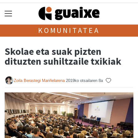
KOMUNITATEA
Skolae eta suak pizten
dituzten suhiltzaile txikiak
Zoila Berastegi Mariñelarena
2019ko otsailaren 8a