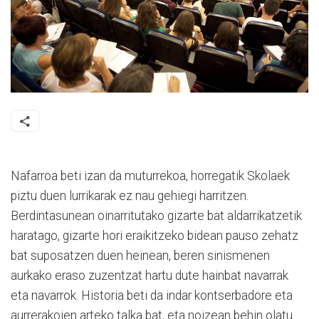
Nafarroa beti izan da muturrekoa, horregatik Skolaek
piztu duen lurrikarak ez nau gehiegi harritzen.
Berdintasunean oinarritutako gizarte bat aldarrikatzetik
haratago, gizarte hori eraikitzeko bidean pauso zehatz
bat suposatzen duen heinean, beren sinismenen
aurkako eraso zuzentzat hartu dute hainbat navarrak
eta navarrok. Historia beti da indar kontserbadore eta
aurrerakoien arteko talka bat, eta noizean behin olatu