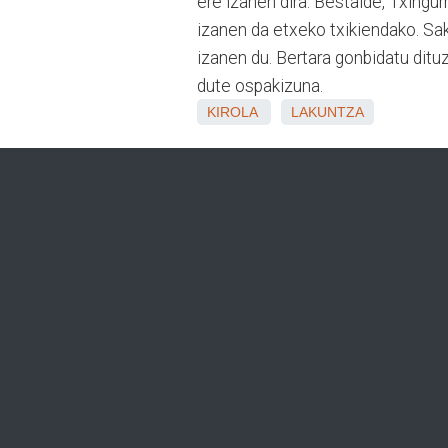
ere izanen dira. Bestalde, Txingur
izanen da etxeko txikiendako. Sa
izanen du. Bertara gonbidatu ditu
dute ospakizuna.
KIROLA
LAKUNTZA