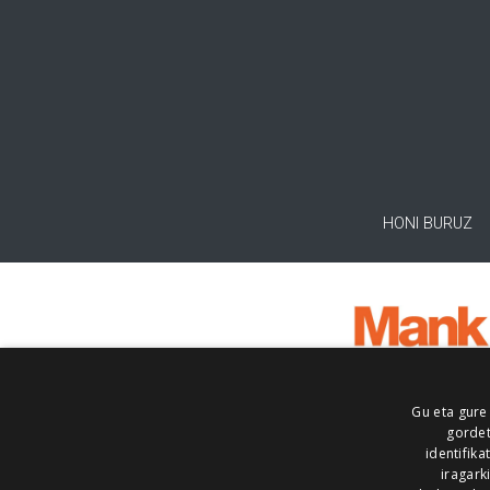
HONI BURUZ
Gu eta gure
gordet
identifika
iragark