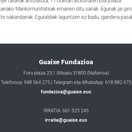
riye taldeak antolatuta, 11:00etan altxorraren bila jolasa
kanako Mankomunitateak emanen ditu sariak. Egunak jai gir
zte sakandarrak. Eguraldiak laguntzen ez badu, igandera pas
Guaixe Fundazioa
Foru plaza 23,1 Altsasu 31800 (Nafarroa)
Telefonoa: 948 564 275 | Telegram eta WhatsApp: 618 882 675
fundazioa@guaixe.eus
IRRATIA: 661 523 245
irratia@guaixe.eus