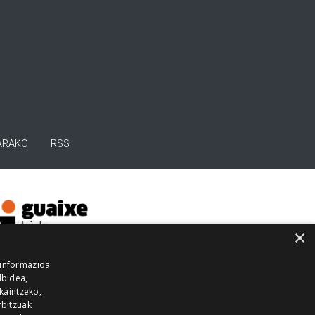
ARAKO
RSS
×
 informazioa
lbidea,
skaintzeko,
rbitzuak