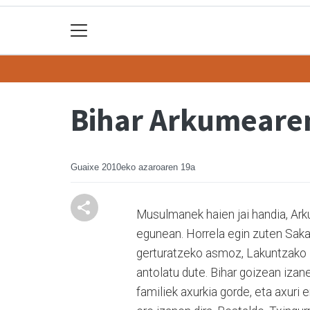
Bihar Arkumeare
Guaixe
2010eko azaroaren 19a
Musulmanek haien jai handia, A
egunean. Horrela egin zuten Saka
gerturatzeko asmoz, Lakuntzako 
antolatu dute. Bihar goizean iza
familiek axurkia gorde, eta axuri