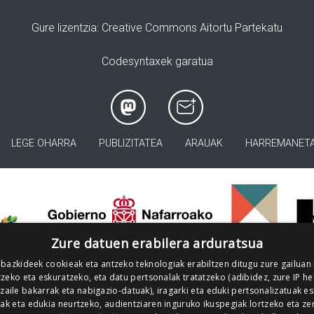
Gure lizentzia
: Creative Commons Aitortu Partekatu
Codesyntaxek garatua
LEGE OHARRA
PUBLIZITATEA
ARAUAK
HARREMANET
>
Zure datuen erabilera arduratsua
 bazkideek cookieak eta antzeko teknologiak erabiltzen ditugu zure gailuan
zeko eta eskuratzeko, eta datu pertsonalak tratatzeko (adibidez, zure IP he
tzaile bakarrak eta nabigazio-datuak), iragarki eta eduki pertsonalizatuak e
iak eta edukia neurtzeko, audientziaren inguruko ikuspegiak lortzeko eta ze