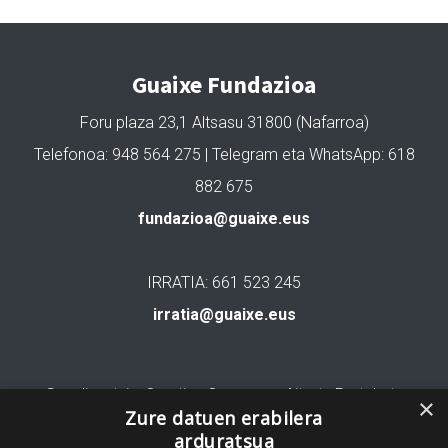
Guaixe Fundazioa
Foru plaza 23,1 Altsasu 31800 (Nafarroa)
Telefonoa: 948 564 275 | Telegram eta WhatsApp: 618
882 675
fundazioa@guaixe.eus
IRRATIA: 661 523 245
irratia@guaixe.eus
Gure lizentzia
: Creative Commons Aitortu Partekatu
×
Zure datuen erabilera
arduratsua
Codesyntaxek garatua