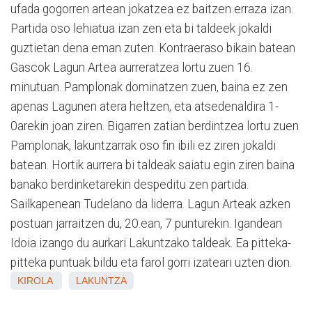
ufada gogorren artean jokatzea ez baitzen erraza izan.
Partida oso lehiatua izan zen eta bi taldeek jokaldi
guztietan dena eman zuten. Kontraeraso bikain batean
Gascok Lagun Artea aurreratzea lortu zuen 16.
minutuan. Pamplonak dominatzen zuen, baina ez zen
apenas Lagunen atera heltzen, eta atsedenaldira 1-
0arekin joan ziren. Bigarren zatian berdintzea lortu zuen
Pamplonak, lakuntzarrak oso fin ibili ez ziren jokaldi
batean. Hortik aurrera bi taldeak saiatu egin ziren baina
banako berdinketarekin despeditu zen partida.
Sailkapenean Tudelano da liderra. Lagun Arteak azken
postuan jarraitzen du, 20.ean, 7 punturekin. Igandean
Idoia izango du aurkari Lakuntzako taldeak. Ea pitteka-
pitteka puntuak bildu eta farol gorri izateari uzten dion.
KIROLA
LAKUNTZA