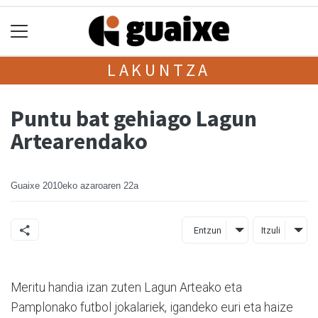
LAKUNTZA
Puntu bat gehiago Lagun
Artearendako
Guaixe
2010eko azaroaren 22a
Entzun
Itzuli
Meritu handia izan zuten Lagun Arteako eta
Pamplonako futbol jokalariek, igandeko euri eta haize