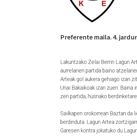
Preferente maila. 4. jardu
Lakuntzako Zelai Berrin Lagun Art
aurrelarien partida baino atzelarie
Arteak gol aukera gehiago izan zi
Unai Bakaikoak izan zuen. Baina i
zen partida, husnako berdinketare
Sailkapen orokorrean Baztan da li
berdinduta. Lagun Artea zortzigar
Garesen kontra jokatuko du Lagun