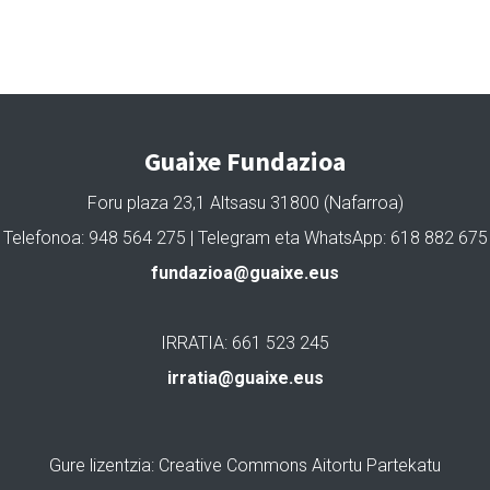
Guaixe Fundazioa
Foru plaza 23,1 Altsasu 31800 (Nafarroa)
Telefonoa: 948 564 275 | Telegram eta WhatsApp: 618 882 675
fundazioa@guaixe.eus
IRRATIA: 661 523 245
irratia@guaixe.eus
Gure lizentzia
: Creative Commons Aitortu Partekatu