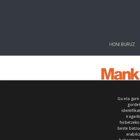
HONI BURUZ
Gu eta gure
gordet
identifika
iragark
hobetzeko
beste batzu
erabili