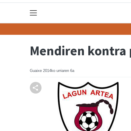
Mendiren kontra 
Guaixe
2014ko urriaren 6a