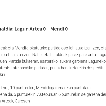
naldia: Lagun Artea 0 – Mendi 0
eak eta Mendik jokatutako partida oso lehiatua izan zen, et
n partida izan zen. Nahiz eta bi taldeak parez pare aritu, Lag
tuen. Partida bukaeran, esaterako, aukera garbiena Laguneko
ntentsitate handiko partidan, puntu banaketarekin despeditu
kin.
derra, 10 punturekin, Mendi bigarrenarekin puntutara
rena da, 5 punturekin. Asteburuan 6 punturekin seigarrena de
 Arteak, Garesen.