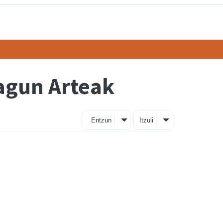
Lagun Arteak
Entzun
Itzuli