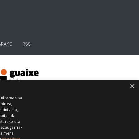
ARAKO
RSS
×
 informazioa
lbidea,
skaintzeko,
rbitzuak
etarako eta
 ezaugarriak
 baimena