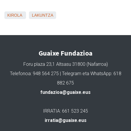
KIROLA
LAKUNTZA
Guaixe Fundazioa
Foru plaza 23,1 Altsasu 31800 (Nafarroa)
Telefonoa: 948 564 275 | Telegram eta WhatsApp: 618
882 675
fundazioa@guaixe.eus
IRRATIA: 661 523 245
irratia@guaixe.eus