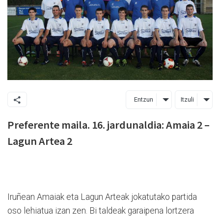
Entzun
Itzuli
Preferente maila. 16. jardunaldia: Amaia 2 –
Lagun Artea 2
Iruñean Amaiak eta Lagun Arteak jokatutako partida
oso lehiatua izan zen. Bi taldeak garaipena lortzera