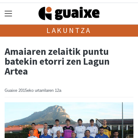
LAKUNTZA
Amaiaren zelaitik puntu
batekin etorri zen Lagun
Artea
Guaixe
2015eko urtarrilaren 12a