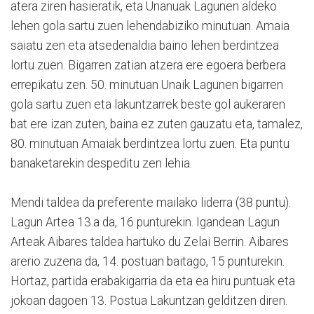
atera ziren hasieratik, eta Unanuak Lagunen aldeko
lehen gola sartu zuen lehendabiziko minutuan. Amaia
saiatu zen eta atsedenaldia baino lehen berdintzea
lortu zuen. Bigarren zatian atzera ere egoera berbera
errepikatu zen. 50. minutuan Unaik Lagunen bigarren
gola sartu zuen eta lakuntzarrek beste gol aukeraren
bat ere izan zuten, baina ez zuten gauzatu eta, tamalez,
80. minutuan Amaiak berdintzea lortu zuen. Eta puntu
banaketarekin despeditu zen lehia.
Mendi taldea da preferente mailako liderra (38 puntu).
Lagun Artea 13.a da, 16 punturekin. Igandean Lagun
Arteak Aibares taldea hartuko du Zelai Berrin. Aibares
arerio zuzena da, 14. postuan baitago, 15 punturekin.
Hortaz, partida erabakigarria da eta ea hiru puntuak eta
jokoan dagoen 13. Postua Lakuntzan gelditzen diren.