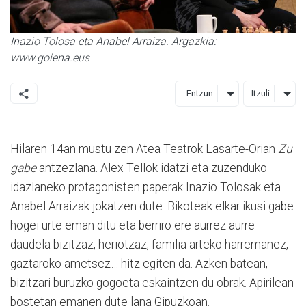
Inazio Tolosa eta Anabel Arraiza. Argazkia:
www.goiena.eus
Entzun
Itzuli
Hilaren 14an mustu zen Atea Teatrok Lasarte-Orian
Zu
gabe
antzezlana. Alex Tellok idatzi eta zuzenduko
idazlaneko protagonisten paperak Inazio Tolosak eta
Anabel Arraizak jokatzen dute. Bikoteak elkar ikusi gabe
hogei urte eman ditu eta berriro ere aurrez aurre
daudela bizitzaz, heriotzaz, familia arteko harremanez,
gaztaroko ametsez… hitz egiten da. Azken batean,
bizitzari buruzko gogoeta eskaintzen du obrak. Apirilean
bostetan emanen dute lana Gipuzkoan.