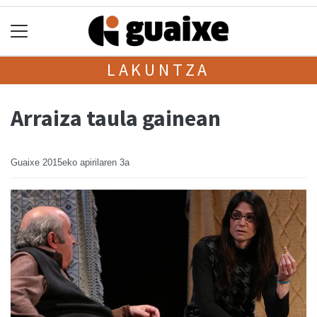
LAKUNTZA
Arraiza taula gainean
Guaixe
2015eko apirilaren 3a