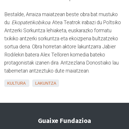
Bestalde, Arraiza maiatzean beste obra bat mustuko
du:
Ekopatetikobikoa
. Atea Teatrok irabazi du Poltsiko
Antzerki Sorkuntza lehiaketa, euskarazko formatu
txikiko antzerki sorkuntza eta ekoizpena bultzatzeko
sortua dena. Obra horretan aktore lakuntzarra Jabier
Rodilekin batera Alex Telloren komedia bateko
protagonistak izanen dira. Antzezlana Donostiako lau
tabernetan antzeztuko dute maiatzean.
KULTURA
LAKUNTZA
Guaixe Fundazioa