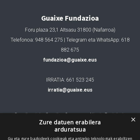
Guaixe Fundazioa
Foru plaza 23,1 Altsasu 31800 (Nafarroa)
Telefonoa: 948 564 275 | Telegram eta WhatsApp: 618
882 675
fundazioa@guaixe.eus
IRRATIA: 661 523 245
irratia@guaixe.eus
Gure lizentzia
: Creative Commons Aitortu Partekatu
×
Zure datuen erabilera
arduratsua
Codesyntaxek garatua
Gu eta gure bazkideek cookieak eta antzeko teknologiak erabiltzen