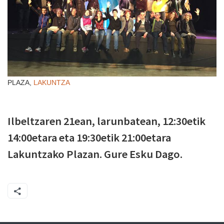
PLAZA,
LAKUNTZA
Ilbeltzaren 21ean, larunbatean, 12:30etik
14:00etara eta 19:30etik 21:00etara
Lakuntzako Plazan. Gure Esku Dago.