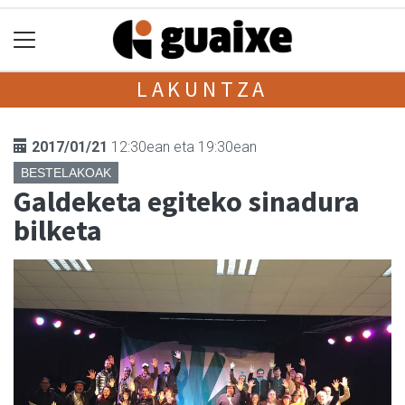
LAKUNTZA
2017/01/21
12:30ean eta 19:30ean
BESTELAKOAK
Galdeketa egiteko sinadura
bilketa