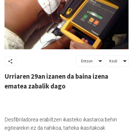
Entzun
Itzuli
Urriaren 29an izanen da baina izena
ematea zabalik dago
Desfibriladorea erabiltzen ikasteko ikastaroa behin
egitearekin ez da nahikoa, tarteka ikasitakoak