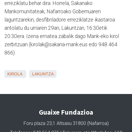
erreziklatu behar dira. Horrela, Sakanako
Mankomunitateak, Nafarroako Gobernuaren
laguntzarekin, desfibriladore erreziklatze ikastaroa
antolatu du urriaren 29an, Lakuntzan, 16:30etik
20:30era. Izena ematea zabalik dago Mank-eko kirol
zerbitzuan (kirolak@sakana-mank.eus edo 948 464
866).
KIROLA
LAKUNTZA
Guaixe Fundazioa
Foru plaza 23,1 Altsasu 31800 (Nafarroa)