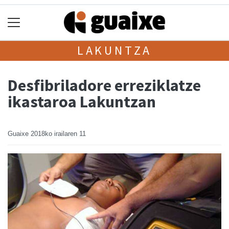
LAKUNTZA
Desfibriladore erreziklatze
ikastaroa Lakuntzan
Guaixe
2018ko irailaren 11