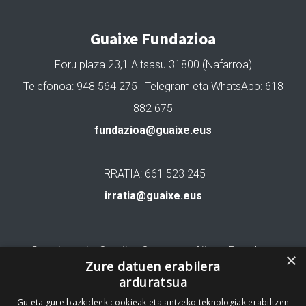
Guaixe Fundazioa
Foru plaza 23,1 Altsasu 31800 (Nafarroa)
Telefonoa: 948 564 275 | Telegram eta WhatsApp: 618
882 675
fundazioa@guaixe.eus
IRRATIA: 661 523 245
irratia@guaixe.eus
Gure lizentzia
: Creative Commons Aitortu Partekatu
×
Zure datuen erabilera
arduratsua
Codesyntaxek garatua
Gu eta gure bazkideek cookieak eta antzeko teknologiak erabiltzen